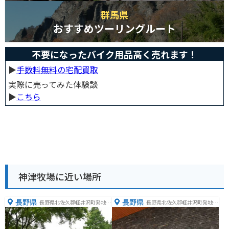
群馬県
おすすめツーリングルート
不要になったバイク用品高く売れます！
▶︎
手数料無料の宅配買取
実際に売ってみた体験談
▶︎
こちら
神津牧場に近い場所
長野県
長野県
長野県北佐久郡軽井沢町発地３
長野県北佐久郡軽井沢町発地２
４２−５９
５６４−１