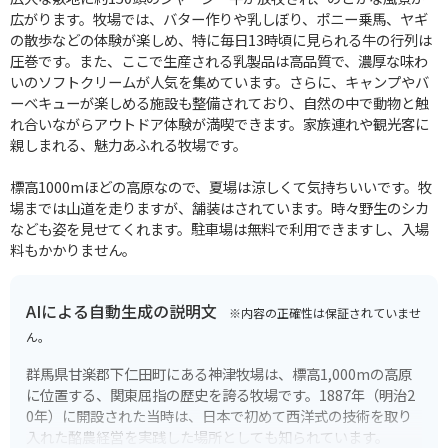
広がります。牧場では、バター作りや乳しぼり、ポニー乗馬、ヤギ
の散歩などの体験が楽しめ、特に毎日13時頃に見られる牛の行列は
圧巻です。また、ここで生産される乳製品は高品質で、濃厚な味わ
いのソフトクリームが人気を集めています。さらに、キャンプやバ
ーベキューが楽しめる施設も整備されており、自然の中で動物と触
れ合いながらアウトドア体験が満喫できます。家族連れや観光客に
親しまれる、魅力あふれる牧場です。
標高1000mほどの高原なので、夏場は涼しくて気持ちいいです。牧
場までは山道を走りますが、舗装はされています。時々野生のシカ
なども姿を見せてくれます。駐車場は無料で利用できますし、入場
料もかかりません。
AIによる自動生成の説明文
※内容の正確性は保証されていませ
ん。
群馬県甘楽郡下仁田町にある神津牧場は、標高1,000mの高原
に位置する、関東屈指の歴史を誇る牧場です。1887年（明治2
0年）に開設された当時は、日本で初めて西洋式の技術を取り
入れた酪農経営を実践した場所としても知られています。