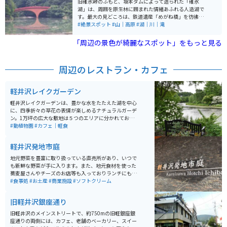
旧碓氷峠のふもと、坂本ダムによって造られた「碓氷
木々が美しい写真スポットとしても人気です。
湖」は、周囲を原生林に囲まれた情緒あふれる人造湖で
す。最大の見どころは、鉄道遺産「めがね橋」を彷彿と
させるレンガ造りの「夢のせ橋」。湖畔を彩る四季折々
#絶景スポット
#山｜高原
#湖｜川｜滝
の景色と、赤レンガのアーチが織りなすコントラスト
は、まるで絵画のような美しさです。 湖の周囲は約1.2k
「周辺の景色が綺麗なスポット」をもっと見る
mの平坦な遊歩道が整備されており、大人から子供まで2
0分ほどでゆったりと一周できます。特に秋の紅葉シーズ
ンは、燃えるようなカエデやクヌギが湖面に映り込み、
周辺のレストラン・カフェ
息をのむほどの絶景が広がります。廃線跡を歩く「アプ
トの道」のハイキングコースからも立ち寄れる、心安ら
ぐ休息スポットです。
軽井沢レイクガーデン
軽井沢レイクガーデンは、豊かな水をたたえた湖を中心
に、四季折々の草花の表情が楽しめるナチュラルガーデ
ン。1万坪の広大な敷地は５つのエリアに分かれており、
光と水・風と音・草花の香りが訪れる人をやさしく迎え
#動植物園
#カフェ｜軽食
ます。６月中旬から見頃を迎える「ローズガーデン」は
必見！！ イングリッシュローズ、オールドローズを中
軽井沢発地市庭
心に、色鮮やかなバラの甘い香りに包まれます。英国の
マナ－ハウス（貴族の荘園内邸宅）を思わせる「ホテ
地元野菜を豊富に取り扱っている直売所があり、いつで
ル・ルゼ」やレストラン「Brassrie NAKAGAWA」など、
も新鮮な野菜が手に入ります。また、地元食材を使った
敷地内の建物も典雅な趣きで、中世ヨーロッパにタイム
蕎麦屋さんやチーズのお店等も入っておりランチにもお
スリップしたかのよう。
すすめです。駐車場は広く、建物も広く見渡せる造りに
#食事処
#お土産
#商業施設
#ソフトクリーム
なっていて素敵です。
旧軽井沢銀座通り
旧軽井沢のメインストリートで、約750mの旧軽銀座銀
座通りの両側には、カフェ、老舗のベーカリー、スイー