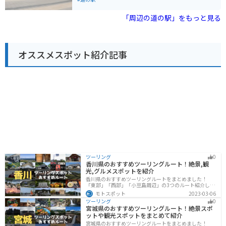
れます。 道の駅 みょうぎで、地元の美味しいものを食べ
野菜や果物を使ったソフトクリームやジャムなども販売
たり、美しい景色を楽しんだりしてください。
されており、お土産にもおすすめです。 また、併設され
「周辺の道の駅」をもっと見る
ているレストランでは、地元の食材をふんだんに使った
料理を楽しむことができます。信州そばや佐久鯉など、
長野県ならではの味が堪能できます。 バイクで訪れる場
合、駐車場も広々としており、休憩場所としても最適で
オススメスポット紹介記事
す。道の駅 ヘルシーテラス佐久南は、雄大な自然を感じ
ながら、地元の美味しいものを楽しめるスポットです。
ツーリング
0
香川県のおすすめツーリングルート！絶景,観
光,グルメスポットを紹介
香川県のおすすめツーリングルートをまとめました！
「東部」「西部」「小豆島周辺」の3つのルート紹介しま
す。自然豊かな山から海、絶品グルメを満喫するツーリ
モトスポット
2023-03-06
ングができます。バイクで香川県にツーリングに行く際
ツーリング
0
は参考にしてください。
宮城県のおすすめツーリングルート！絶景スポ
ットや観光スポットをまとめて紹介
宮城県のおすすめツーリングルートをまとめました！