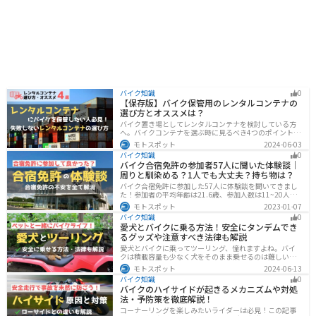
バイク知識
0
【保存版】バイク保管用のレンタルコンテナの
選び方とオススメは？
バイク置き場としてレンタルコンテナを検討している方
へ。バイクコンテナを選ぶ時に見るべき4つのポイントと
オススメのレンタルコンテナ会社を徹底解説。これさえ
モトスポット
2024-06-03
読めば自分に最適なレンタルコンテナを見つけることが
バイク知識
0
できます。
バイク合宿免許の参加者57人に聞いた体験談｜
周りと馴染める？1人でも大丈夫？持ち物は？
バイク合宿免許に参加した57人に体験談を聞いてきまし
た！参加者の平均年齢は21.6歳、参加人数は11~20人な
ど統計情報や人間関係はどうだったのか、持っていくべ
モトスポット
2023-01-07
きものなど参加する前に知っておきたい情報をまとめま
バイク知識
0
した。
愛犬とバイクに乗る方法！安全にタンデムでき
るグッズや注意すべき法律も解説
愛犬とバイクに乗ってツーリング、憧れますよね。バイ
クは積載容量も少なく犬をそのまま乗せるのは難しいで
すが、専用アイテムを使えば実現できます。この記事で
モトスポット
2024-06-13
は、安全に楽しむために必要な知識やグッズをまとめま
バイク知識
0
した。しっかりと準備して愛犬とバイクライフを満喫し
バイクのハイサイドが起きるメカニズムや対処
ましょう！
法・予防策を徹底解説！
コーナーリングを楽しみたいライダーは必見！この記事