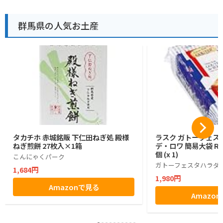
群馬県の人気お土産
タカチホ 赤城銘販 下仁田ねぎ処 殿様
ラスク ガトーフェス
ねぎ煎餅 27枚入×1箱
デ・ロワ 簡易大袋 R6
個 (x 1)
こんにゃくパーク
ガトーフェスタハラダ
1,684円
1,980円
Amazonで見る
Amazo