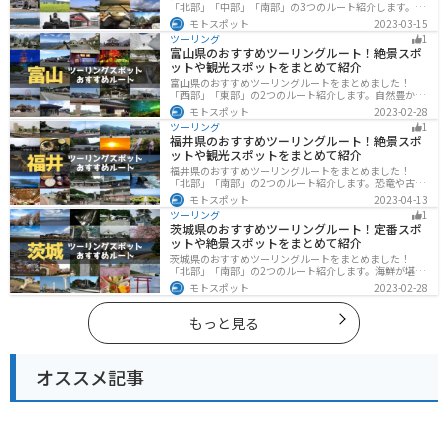
「北部」「中部」「南部」の3つのルート紹介します。キ
ツネ村や広大な山や滝、湖などを歴史や自然を満喫する
モトスポット
2023-03-15
ツーリングができます。バイクで宮城県にツーリングに
ツーリング
1
行く際は参考にしてください。
富山県のおすすめツーリングルート！絶景スポ
ットや観光スポットをまとめて紹介
富山県のおすすめツーリングルートをまとめました！
「西部」「東部」の2つのルート紹介します。自然豊かな
山と海、温泉が充実しており、美術館などもあるので、
モトスポット
2023-02-28
自然を満喫するツーリングができます。バイクで富山県
ツーリング
1
にツーリングに行く際は参考にしてください。
福井県のおすすめツーリングルート！絶景スポ
ットや観光スポットをまとめて紹介
福井県のおすすめツーリングルートをまとめました！
「北部」「南部」の2つのルート紹介します。恐竜や古代
遺跡、温泉地など魅力に溢れるスポットが多数ありま
モトスポット
2023-04-13
す。バイクで福井県にツーリングに行く際は参考にして
ツーリング
1
ください。
茨城県のおすすめツーリングルート！定番スポ
ットや絶景スポットをまとめて紹介
茨城県のおすすめツーリングルートをまとめました！
「北部」「南部」の2つのルート紹介します。海鮮が堪能
できる港や梅の景勝地、自然豊かな山々があるのでツー
モトスポット
2023-02-28
リングにもってこいです。バイクで茨城県にツーリング
に行く際は参考にしてください。
もっと見る
オススメ記事