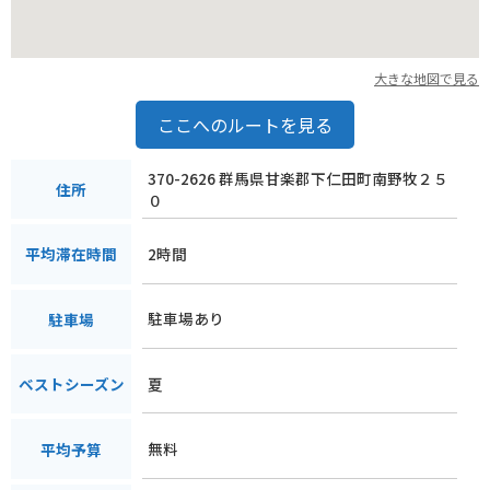
め、視界が悪くなることもあります。安全運転を心がけましょ
う。
周辺には、世界遺産に登録された「富岡製糸場」や、中世の城
大きな地図で見る
下町の面影を残す「小幡町」など、歴史的な観光スポットも点
在しています。神津牧場と合わせて訪れることで、群馬県の魅
ここへのルートを見る
力をより深く知ることができます。
370-2626 群馬県甘楽郡下仁田町南野牧２５
神津牧場の名産品としては、チーズ、バター、ヨーグルトなど
住所
０
の乳製品の他、牧場内で飼育されているジャージー牛のミルク
を使った「神津ジャージー牛乳」が人気です。濃厚な味わいと
2時間
平均滞在時間
まろやかな口当たりが特徴で、お土産にもおすすめです。
見どころとしては、広大な牧草地で放牧されている牛たちの姿
駐車場あり
駐車場
はもちろん、牛舎の見学や、乳製品の製造工程を見学できる施
設もあります。また、牧場内には展望台があり、そこから眺め
る浅間山や妙義山の景色は絶景です。
夏
ベストシーズン
無料
平均予算