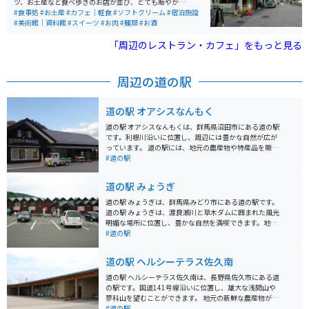
ツ、お土産など食べ歩きのお店が並び、とても賑やかな
通りです。少し足を延ばせば教会などもあり、軽井沢ら
#食事処
#お土産
#カフェ｜軽食
#ソフトクリーム
#宿泊施設
しい雰囲気を楽しむことができます。
#美術館｜資料館
#スイーツ
#お肉
#麺類
#お酒
「周辺のレストラン・カフェ」をもっと見る
周辺の道の駅
道の駅 オアシスなんもく
道の駅 オアシスなんもくは、群馬県沼田市にある道の駅
です。利根川沿いに位置し、周辺には豊かな自然が広が
っています。 道の駅には、地元の農産物や特産品を販売
する直売所、レストラン、軽食コーナーなどがありま
#道の駅
す。特に、地元産の新鮮な野菜や果物は人気がありま
す。また、レストランでは、地元産の食材を使った料理
道の駅 みょうぎ
を楽しむことができます。 バイクで訪れる場合、道の駅
には広い駐車場が完備されているので安心です。周辺に
道の駅 みょうぎは、群馬県みどり市にある道の駅です。
は、渓谷美で知られる吾妻渓谷や、温泉地として知られ
道の駅 みょうぎは、渡良瀬川と草木ダムに囲まれた風光
る老神温泉など、観光スポットも点在しています。道の
明媚な場所に位置し、豊かな自然を満喫できます。地元
駅を拠点に、ツーリングを楽しむのも良いでしょう。 道
の農産物や特産品を販売する直売所や、地元食材を使っ
#道の駅
の駅 オアシスなんもくは、地元の人々との交流も楽しめ
た料理を提供するレストランがあります。 バイクに乗っ
る場所です。訪れた際には、ぜひ地元の人々との会話を
ている人にとっては、草木ダム周辺のワインディングロ
道の駅 ヘルシーテラス佐久南
楽しんでみてください。
ードは、景色も良く、ツーリングに最適なルートです。
道の駅には、バイクスタンドも設置されているので、安
道の駅 ヘルシーテラス佐久南は、長野県佐久市にある道
心して休憩できます。 周辺には、草木ダムやわたらせ渓
の駅です。国道141号線沿いに位置し、雄大な浅間山や
谷鐵道など、観光スポットも充実しています。特に、秋
蓼科山を望むことができます。 地元の新鮮な農産物が豊
には、草木ダム湖畔の紅葉が美しく、多くの観光客が訪
富に揃っており、特に高原野菜は人気です。採れたての
#道の駅