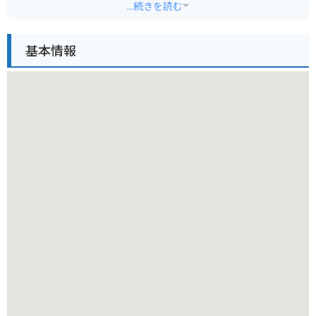
...続きを読む
広大な牧草地帯は、牛たちが自由に草を食む姿や、雄大な浅間
山、妙義山を背景にした美しい風景を楽しむことができ、多く
基本情報
の観光客に人気です。特に、春から秋にかけては新緑や紅葉が
美しく、四季折々の自然を満喫できます。
牧場内には、チーズ、バター、ヨーグルトなどの乳製品を販売
する売店や、濃厚なソフトクリームや自家製チーズを使ったピ
ザなどを楽しめるレストランがあります。搾りたての牛乳で作
られたソフトクリームは格別で、牧場を訪れたらぜひ味わいた
い一品です。
また、バター作り体験やチーズ作り体験、子牛への哺乳体験な
ど、酪農に関する様々な体験プログラムも用意されています。
これらの体験を通して、酪農の面白さや、食の大切さを学ぶこ
とができます。
バイクで訪れる場合、上信越自動車道下仁田ICから国道254号
線を経由して約30分です。牧場周辺の道は比較的整備されてい
ますが、山岳地帯にあるため、カーブやアップダウンが多いの
で注意が必要です。また、天候によっては霧が発生しやすいた