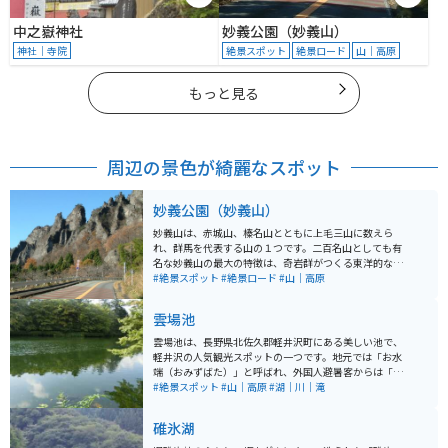
中之嶽神社
妙義公園（妙義山）
神社｜寺院
絶景スポット
絶景ロード
山｜高原
もっと見る
周辺の景色が綺麗なスポット
妙義公園（妙義山）
妙義山は、赤城山、榛名山とともに上毛三山に数えら
れ、群馬を代表する山の１つです。二百名山としても有
名な妙義山の最大の特徴は、奇岩群がつくる東洋的な絶
景で、妙義山周辺に整備された観光道路は、この風光明
#絶景スポット
#絶景ロード
#山｜高原
媚な奇景を楽しみながら走行できる絶好のツーリングス
ポットになっています。
雲場池
雲場池は、長野県北佐久郡軽井沢町にある美しい池で、
軽井沢の人気観光スポットの一つです。地元では「お水
端（おみずばた）」と呼ばれ、外国人避暑客からは「Sw
an Lake（白鳥の湖）」とも称されていました。池の周
#絶景スポット
#山｜高原
#湖｜川｜滝
囲には約1kmの散策路が整備されており、四季折々の自
然を楽しむことができます。春の新緑、夏の緑陰、秋の
碓氷湖
紅葉、冬の雪景色と、一年を通して異なる風景を堪能で
きます。特に秋の紅葉は見事で、水面に映る赤や黄色の