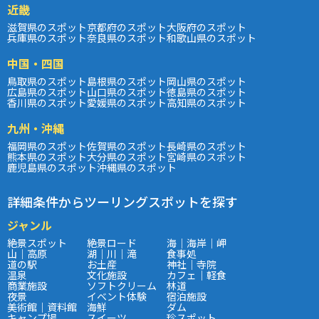
近畿
滋賀県のスポット
京都府のスポット
大阪府のスポット
兵庫県のスポット
奈良県のスポット
和歌山県のスポット
中国・四国
鳥取県のスポット
島根県のスポット
岡山県のスポット
広島県のスポット
山口県のスポット
徳島県のスポット
香川県のスポット
愛媛県のスポット
高知県のスポット
九州・沖縄
福岡県のスポット
佐賀県のスポット
長崎県のスポット
熊本県のスポット
大分県のスポット
宮崎県のスポット
鹿児島県のスポット
沖縄県のスポット
詳細条件からツーリングスポットを探す
ジャンル
絶景スポット
絶景ロード
海｜海岸｜岬
山｜高原
湖｜川｜滝
食事処
道の駅
お土産
神社｜寺院
温泉
文化施設
カフェ｜軽食
商業施設
ソフトクリーム
林道
夜景
イベント体験
宿泊施設
美術館｜資料館
海鮮
ダム
キャンプ場
スイーツ
珍スポット