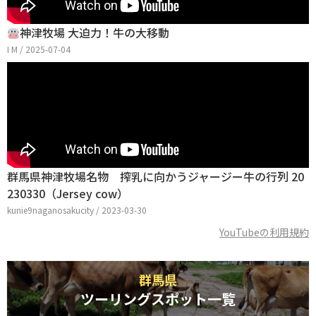
神津牧場 大迫力！牛の大移動
I M / 2025-07-04
群馬県神津牧場名物 搾乳に向かうジャージー牛の行列 20
230330（Jersey cow）
kunie9naganosakucity / 2023-03-30
YouTubeの利用規約
群馬県
ツーリングスポット一覧