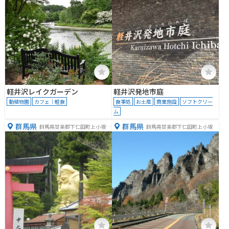
軽井沢レイクガーデン
軽井沢発地市庭
動植物園
カフェ｜軽食
食事処
お土産
商業施設
ソフトクリー
ム
群馬県
群馬県
群馬県甘楽郡下仁田町上小坂１
群馬県甘楽郡下仁田町上小坂
２４８