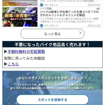
では、バイクのハイサイドのメカニズムや発生原因、対
処法、予防策を解説しています。実は、バイクのハイサ
モトスポット
2025-03-03
イドは危険な現象ですが、正しい知識と対策で防ぐこと
バイク知識
0
が可能です。この記事を読めば、ハイサイドのリスクを
バイクは新車と中古車どっちを選ぶべき？それ
減らせます。
ぞれのメリット＆デメリットを解説
バイクを買おうとすると周りから言われるセリフ「新車
で買わないとどんなトラブルが起こるかわからない
ぞ！」「いやいや、どうせ転ぶんだから中古車で十分
モトスポット
2022-11-18
だ！」…いろんな意見があるから迷いますよね。でも新
車と中古車、どちらにも良い点と悪い点があるんです。
それぞれの特徴について解説します。
もっと見る
不要になったバイク用品高く売れます！
▶︎
手数料無料の宅配買取
実際に売ってみた体験談
▶︎
こちら
あなたのオススメスポットを登録しませんか？
モトスポットでは、皆様からオススメスポットを募集しています！
全ライダーのための最高なサービス作りに、ご協力よろしくお願いいたします。
スポットを登録する