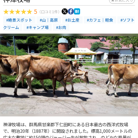
5
（口コミ1件）
#絶景スポット
#山｜高原
#お土産
#カフェ｜軽食
#ソフト
クリーム
#キャンプ場
#お肉
神津牧場は、群馬県甘楽郡下仁田町にある日本最古の西洋式牧場
で、明治20年（1887年）に開設されました。標高1,000メートルの
広大な敷地に約150頭のジャージー牛が放牧され、のどかな風景が