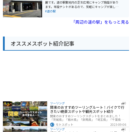
化を紹介する展示コーナーもあり、観光客にとって見ど
麗です。道の駅敷地内の芝生広場にキャンプ施設があり
ラルドグリーンの海を眺めながらの爽快なツーリングを
ころ満載です。 バイクで訪れる場合、道の駅 奄美大島住
ます。常設テントがあるので、気軽にキャンプが楽しめ
楽しむことができます。 徳之島の名産品としては、黒糖
用は、奄美大島を一周するツーリングの休憩スポットと
ます。屋上の有料スペースにブランコがあったりと全体
#道の駅
の他に、「闘牛」が有名です。 闘牛は、徳之島の伝統文
しても最適です。 駐車場も広く、バイクを停めるスペー
的におしゃれな雰囲気があります。
化であり、毎年5月には全国闘牛サミットが開催され、
スにも困りません。 奄美大島は、温暖な気候で知られて
「周辺の道の駅」をもっと見る
全国から闘牛ファンが集まります。 道の駅とくのしまか
おり、一年を通してバイクに乗ることができます。 ただ
ら車で約10分の場所には、「徳之島なくさみ館」があ
し、台風シーズンは注意が必要です。 奄美大島の名産品
り、 闘牛の歴史や文化を学ぶことができます。 見どころ
としては、黒糖やパッションフルーツ、マンゴーなどが
としては、亀徳港から車で約15分の場所にある犬田布岬
有名です。 道の駅 奄美大島住用でも、これらの特産品を
があります。 犬田布岬は、太平洋に突き出た岬で、雄大
購入することができます。
オススメスポット紹介記事
な景色を一望できます。 岬の先端には灯台があり、周辺
には遊歩道も整備されているので、 散策にも最適です。
また、道の駅とくのしまから車で約30分の場所には、 手
つかずの自然が残る金見崎ソテツトンネルがあり、 亜熱
帯植物のソテツが生い茂る神秘的なトンネルを散策する
ことができます。
ツーリング
0
関東のおすすめツーリングルート！バイクで行
きたい絶景スポットや観光スポット紹介
関東のおすすめツーリングスポットをまとめました！
「茨城県」「栃木県」「群馬県」「埼玉県」「千葉県」
「東京都」「神奈川県」の各県の観光地紹介します。自
モトスポット
2023-09-06
然豊かな山々や湖、温泉地が点在し、四季折々の景色を
ツーリング
1
楽しめるスポットが多数あります。バイクで関東にツー