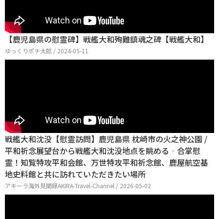
【鹿児島県の慰霊碑】戦艦大和殉難鎮魂之碑【戦艦大和】
ゆっくりポチ太郎 / 2024-05-11
戦艦大和沈没【慰霊訪問】鹿児島県 枕崎市の火之神公園 /
平和祈念展望台から戦艦大和沈没地点を眺める‐合掌慰
霊！知覧特攻平和会館、万世特攻平和祈念館、鹿屋航空基
地史料館と共に訪れていただきたい場所
アキーラ海外見聞録AKIRA-Travel-Channel / 2026-05-02