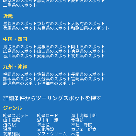
岐阜県のスポット
静岡県のスポット
愛知県のスポット
三重県のスポット
近畿
滋賀県のスポット
京都府のスポット
大阪府のスポット
兵庫県のスポット
奈良県のスポット
和歌山県のスポット
中国・四国
鳥取県のスポット
島根県のスポット
岡山県のスポット
広島県のスポット
山口県のスポット
徳島県のスポット
香川県のスポット
愛媛県のスポット
高知県のスポット
九州・沖縄
福岡県のスポット
佐賀県のスポット
長崎県のスポット
熊本県のスポット
大分県のスポット
宮崎県のスポット
鹿児島県のスポット
沖縄県のスポット
詳細条件からツーリングスポットを探す
ジャンル
絶景スポット
絶景ロード
海｜海岸｜岬
山｜高原
湖｜川｜滝
食事処
道の駅
お土産
神社｜寺院
温泉
文化施設
カフェ｜軽食
商業施設
ソフトクリーム
林道