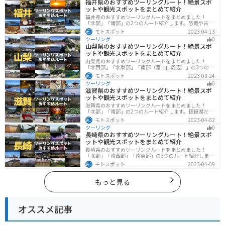
福井県のおすすめツーリングルート！絶景スポ
リングに行く際は参考にしてください。
ットや観光スポットをまとめて紹介
福井県のおすすめツーリングルートをまとめました！
「北部」「南部」の2つのルート紹介します。恐竜や古代
遺跡、温泉地など魅力に溢れるスポットが多数ありま
モトスポット
2023-04-13
す。バイクで福井県にツーリングに行く際は参考にして
ツーリング
0
ください。
山梨県のおすすめツーリングルート！絶景スポ
ットや観光スポットをまとめて紹介
山梨県のおすすめツーリングルートをまとめました！
「北西部」「北東部」「南部（富士山周辺）」の3つのル
ート紹介します。富士山を中心に自然豊かな景色や食事
モトスポット
2023-03-24
を楽しめるスポットが多数あります。バイクで山梨県に
ツーリング
0
ツーリングに行く際は参考にしてください。
滋賀県のおすすめツーリングルート！絶景スポ
ットや観光スポットをまとめて紹介
滋賀県のおすすめツーリングルートをまとめました！
「北部」「南部」の2つのルート紹介します。琵琶湖だけ
でなく、比叡山ドライブウェイなどの山を楽しめるスポ
モトスポット
2023-04-02
ットも多数あります。バイクで滋賀県にツーリングに行
ツーリング
0
く際は参考にしてください。
長崎県のおすすめツーリングルート！絶景スポ
ットや観光スポットをまとめて紹介
長崎県のおすすめツーリングルートをまとめました！
「北部」「南西部」「南東部」の3つのルート紹介しま
す。国際色豊かな街並みや世界遺産、絶景ポイントが数
モトスポット
2023-04-09
多く存在し、様々な楽しみ方ができます。バイクで長崎
県にツーリングに行く際は参考にしてください。
もっと見る
オススメ記事