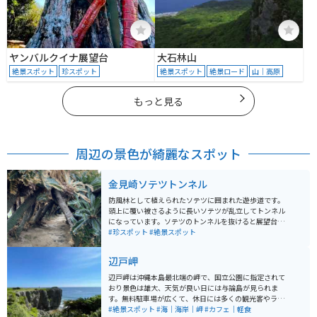
ヤンバルクイナ展望台
大石林山
絶景スポット
珍スポット
絶景スポット
絶景ロード
山｜高原
もっと見る
周辺の景色が綺麗なスポット
金見崎ソテツトンネル
防風林として植えられたソテツに囲まれた遊歩道です。
頭上に覆い被さるように長いソテツが乱立してトンネル
になっています。ソテツのトンネルを抜けると展望台が
あり、トンバラ岩などの海の景色が堪能できます。近隣
#珍スポット
#絶景スポット
に郷土料理を出す飲食店もあり、自然探索ツアーなども
実施されています。
辺戸岬
辺戸岬は沖縄本島最北端の岬で、国立公園に指定されて
おり景色は雄大、天気が良い日には与論島が見られま
す。無料駐車場が広くて、休日には多くの観光客やライ
ダーが訪れています。 遊歩道は整備されて歩きやすく、
#絶景スポット
#海｜海岸｜岬
#カフェ｜軽食