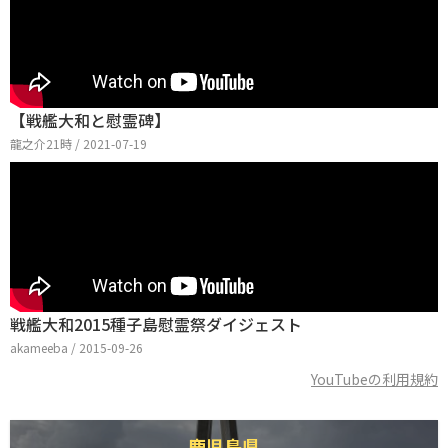
【戦艦大和と慰霊碑】
龍之介21時 / 2021-07-19
戦艦大和2015種子島慰霊祭ダイジェスト
akameeba / 2015-09-26
YouTubeの利用規約
鹿児島県