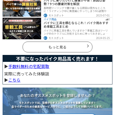
バイクに乗りたいけど腰痛が不安！原因は姿
勢？9つの腰痛対策を解説
長時間ツーリングで腰が痛くなる原因は意外なところ
に！ライディング中に無意識にやってしまうNG姿勢や体
への負担、今すぐ見直せる予防・対策法をわかりやすく
モトスポット
2025-07-01
解説。腰痛対策に効果的な便利アイテムも紹介し、快適
バイク用品
0
で楽しいツーリングをサポートします。
バイクに工具を積むならこれ！バイク用おすす
め車載工具まとめ
バイクに車載工具を積んでいますか？車載工具はツーリ
ング中のトラブルに対処するために持っておきましょ
う。車載工具でどんなことができるのか、どんな車載工
モトスポット
2024-05-25
具を持っておけばいいのかなど、バイク用車載工具につ
いて紹介します！
もっと見る
不要になったバイク用品高く売れます！
▶︎
手数料無料の宅配買取
実際に売ってみた体験談
▶︎
こちら
あなたのオススメスポットを登録しませんか？
モトスポットでは、皆様からオススメスポットを募集しています！
全ライダーのための最高なサービス作りに、ご協力よろしくお願いいたします。