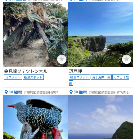
見
金見崎ソテツトンネル
辺戸岬
珍スポット
絶景スポット
絶景スポット
海｜海岸｜岬
カフェ｜軽
食
沖縄県
沖縄県
沖縄県国頭郡国頭村辺戸
沖縄県国頭郡国頭村宜名真１２
４１