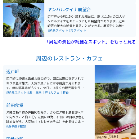
断崖絶壁には荒波が打ちつけ、時には水しぶきがかかり
ます。「祖国復帰の碑」や「沖縄・与論島友好の碑」な
ヤンバルクイナ展望台
どが設置されています。「沖縄最北端到達証明」は観光
案内所で有料ですが、氏名入りで発行してくれます。 こ
辺戸岬から約1.5Km離れた高台に、高さ11.5mの巨大ヤ
こに来たら「ヤンバルクイナ展望台」や「大石林山」も
ンバルクイナをモチーフにした展望台があります。辺戸
行ってみたい。
岬等の雄大な絶景を見ることができる。展望台には無料
駐車場があり、階段を上るとヤンバルクイナ展望台の入
#絶景スポット
#珍スポット
口がある。展望台に入るとヤンバルクイナの首のところ
に展望窓があり、天気が良ければ与論島を見ることがで
「周辺の景色が綺麗なスポット」をもっと見る
きる。駐車場までの道は登坂で狭い、車やバイクの運転
は徐行して注意が必要です。
周辺のレストラン・カフェ
辺戸岬
辺戸岬は沖縄本島最北端の岬で、国立公園に指定されて
おり景色は雄大、天気が良い日には与論島が見られま
す。無料駐車場が広くて、休日には多くの観光客やライ
ダーが訪れています。 遊歩道は整備されて歩きやすく、
#絶景スポット
#海｜海岸｜岬
#カフェ｜軽食
断崖絶壁には荒波が打ちつけ、時には水しぶきがかかり
ます。「祖国復帰の碑」や「沖縄・与論島友好の碑」な
前田食堂
どが設置されています。「沖縄最北端到達証明」は観光
案内所で有料ですが、氏名入りで発行してくれます。 こ
沖縄自動車道の許田ICを降り、さらに沖縄本島北部へ車
こに来たら「ヤンバルクイナ展望台」や「大石林山」も
で向かうこと約30分。左側には海、右側には山の景色を
行ってみたい。
眺めながら、大宜味村（おおぎみそん）を走る道の途中
で「前田食堂（まえだしょくどう）」を見つけることが
#食事処
#麺類
できます。歴史を感じさせる佇まいで迎える食堂は、昭
和47年（1972）に創業。この店で、昔から多くのお客