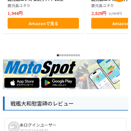
鹿児島ユタカ
鹿児島ユタカ
1,944円
2,829円
2,964円
Amazonで見る
Amazo
戦艦大和慰霊碑のレビュー
未ログインユーザー
2022-02-04 09:47