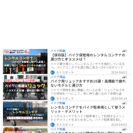
バイク知識
0
【保存版】バイク保管用のレンタルコンテナの
選び方とオススメは？
バイク置き場としてレンタルコンテナを検討している方
へ。バイクコンテナを選ぶ時に見るべき4つのポイントと
オススメのレンタルコンテナ会社を徹底解説。これさえ
モトスポット
2024-06-03
読めば自分に最適なレンタルコンテナを見つけることが
バイク用品
0
できます。
バイク用リュックおすすめ10選！高機能で疲れ
ないモデルと選び方
バイクで荷物を楽に積載したい人必見！リュックなら全
ての荷物を一つにして、常に持ち運べるので手間も盗ま
れる心配もありません。腰や肩の負担を軽減して通勤通
モトスポット
2024-04-14
学・ツーリングを快適にできるオススメリュックを紹介
バイク知識
1
します。
レンタルコンテナをバイク駐車場として使うメ
リット・デメリット
レンタルコンテナをバイク駐車場として利用するメリッ
トとデメリットをまとめました。バイク駐車場を探して
いるなら、最強のセキュリティでバイクの劣化も防げる
モトスポット
2024-06-03
レンタルコンテナを検討してみませんか？キャンペーン
バイク知識
0
を利用することで格安で利用できます。