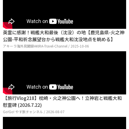
英霊に感謝！戦艦大和最後（沈没）の地【鹿児島県-火之神
公園-平和祈念展望台から戦艦大和沈没地点を眺める】
アキーラ海外見聞録AKIRA-Travel-Channel / 2025-10-06
【旅行Vlog218】枕崎・火之神公園へ！立神岩と戦艦大和
慰霊碑 (2026.7.22)
Go!Go! やす旅チャンネル / 2026-08-07