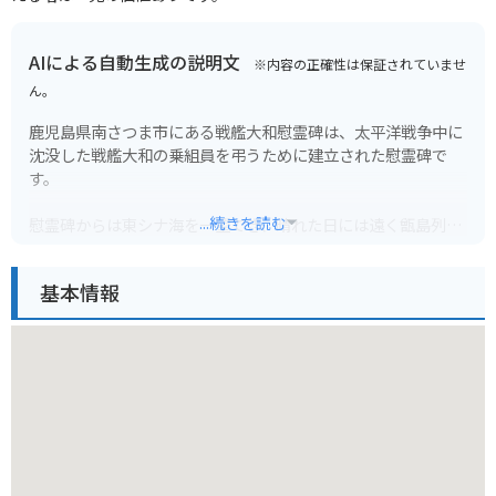
AIによる自動生成の説明文
※内容の正確性は保証されていませ
ん。
鹿児島県南さつま市にある戦艦大和慰霊碑は、太平洋戦争中に
沈没した戦艦大和の乗組員を弔うために建立された慰霊碑で
す。
...続きを読む
慰霊碑からは東シナ海を一望でき、晴れた日には遠く甑島列島
まで見渡せる絶景スポットとしても知られています。戦艦大和
の歴史に触れ、その雄姿を偲びながら、静かに祈りを捧げるこ
基本情報
とができます。
バイクで訪れる際には、駐車場から慰霊碑までは徒歩で数分の
道のりです。周辺には、戦艦大和に関する資料を展示した「戦
艦大和資料館」や、特攻隊員の遺書などを展示する「知覧特攻
平和会館」などもあり、合わせて訪れることでより理解を深め
ることができます。