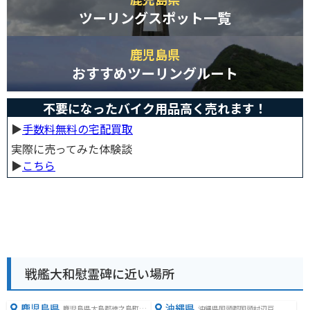
ツーリングスポット一覧
鹿児島県
おすすめツーリングルート
不要になったバイク用品高く売れます！
▶︎
手数料無料の宅配買取
実際に売ってみた体験談
▶︎
こちら
戦艦大和慰霊碑に近い場所
鹿児島県
沖縄県
鹿児島県大島郡徳之島町金
沖縄県国頭郡国頭村辺戸