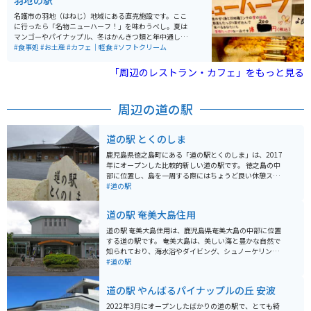
羽地の駅
の胃袋をがっしり掴んでいるのが、名物の「牛肉そば」
です。
名護市の羽地（はねじ）地域にある直売施設です。ここ
に行ったら「名物ニューハーフ！」を味わうべし。夏は
マンゴーやパイナップル、冬はかんきつ類と年中通して
おいしい南国果物が味わえます。市場に出回らない珍し
#食事処
#お土産
#カフェ｜軽食
#ソフトクリーム
い果物もあります。新鮮な羽地のたまご「やんばるたま
ご」とその親鶏「羽地鶏」を使った食事やお惣菜も楽し
「周辺のレストラン・カフェ」をもっと見る
めます。
周辺の道の駅
道の駅 とくのしま
鹿児島県徳之島町にある「道の駅とくのしま」は、2017
年にオープンした比較的新しい道の駅です。 徳之島の中
部に位置し、島を一周する際にはちょうど良い休憩スポ
ットとなります。 施設内には、地元の特産品を販売する
#道の駅
物産館や、軽食コーナー、観光案内所、休憩所などが併
設されています。 物産館では、徳之島名産の黒糖はもち
道の駅 奄美大島住用
ろん、黒糖を使ったお菓子や焼酎、 その他にも、島の農
産物や海産物を使った加工品などが販売されており、お
道の駅 奄美大島住用は、鹿児島県奄美大島の中部に位置
土産選びにも最適です。 軽食コーナーでは、郷土料理で
する道の駅です。 奄美大島は、美しい海と豊かな自然で
ある「とくのしま豚味噌」を使った丼物や、 黒糖を使っ
知られており、海水浴やダイビング、シュノーケリング
たスイーツなどを楽しむことができます。 道の駅とくの
などのマリンスポーツを楽しむ観光客が多く訪れます。
#道の駅
しまは、バイクツーリングにもおすすめのスポットで
道の駅 奄美大島住用は、そんな奄美大島観光の拠点とし
す。 駐車場も広く、バイク専用の駐車スペースも確保さ
て最適な場所に位置しています。 道の駅には、地元の特
道の駅 やんばるパイナップルの丘 安波
れています。 また、道の駅のすぐ近くにはガソリンスタ
産品を販売するショップや、奄美大島の郷土料理を提供
ンドもあり、給油にも便利です。 徳之島は、自然豊かな
するレストランがあります。 また、奄美大島の歴史や文
2022年3月にオープンしたばかりの道の駅で、とても綺
島であり、海岸線沿いを走るシーサイドロードは、 エメ