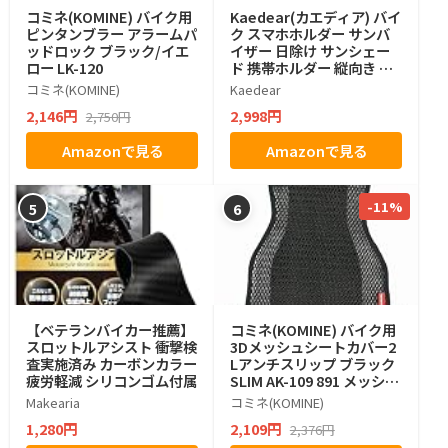
コミネ(KOMINE) バイク用
Kaedear(カエディア) バイ
ピンタンブラー アラームパ
ク スマホホルダー サンバ
ッドロック ブラック/イエ
イザー 日除け サンシェー
ロー LK-120
ド 携帯ホルダー 縦向き 横
向き 2種類 付属 KDR-V2
コミネ(KOMINE)
Kaedear
2,146円
2,998円
2,750円
Amazonで見る
Amazonで見る
-11%
5
6
【ベテランバイカー推薦】
コミネ(KOMINE) バイク用
スロットルアシスト 衝撃検
3Dメッシュシートカバー2
査実施済み カーボンカラー
Lアンチスリップ ブラック
疲労軽減 シリコンゴム付属
SLIM AK-109 891 メッシュ
素材
Makearia
コミネ(KOMINE)
1,280円
2,109円
2,376円