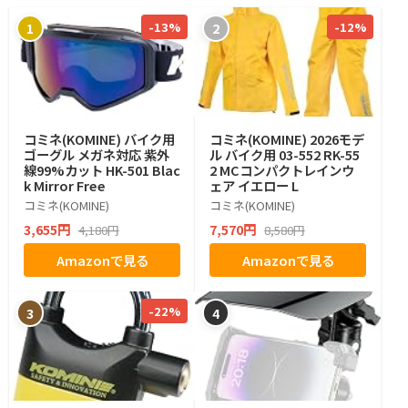
-13%
-12%
1
2
コミネ(KOMINE) バイク用
コミネ(KOMINE) 2026モデ
ゴーグル メガネ対応 紫外
ル バイク用 03-552 RK-55
線99%カット HK-501 Blac
2 MCコンパクトレインウ
k Mirror Free
ェア イエロー L
コミネ(KOMINE)
コミネ(KOMINE)
3,655円
7,570円
4,180円
8,580円
Amazonで見る
Amazonで見る
-22%
3
4