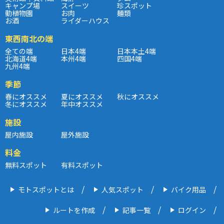
キャンプ場
スイーツ
珍スポット
動植物園
お肉
麺類
お酒
ライダーハウス
東西南北の端
全ての端
日本4端
日本本土4端
北海道4端
本州4端
四国4端
九州4端
季節
春にオススメ
夏にオススメ
秋にオススメ
冬にオススメ
年中オススメ
施設
屋内施設
屋外施設
料金
無料スポット
有料スポット
モトスポットとは
人気スポット
バイク用品
ルートを作成
記事一覧
ログイン