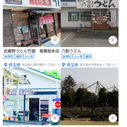
武蔵野うどん竹國 堀兼総本店
八割うどん
食事処
麺類
お土産
食事処
お土産
麺類
埼玉県
埼玉県
埼玉県入間市東町１丁目６−１
埼玉県所沢市並木１丁目１３