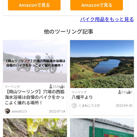
Amazonで見る
Amazonで見る
バイク用品をもっと見る
他のツーリング記事
ツーリング
3324
1
【岡山ツーリング】穴場の西脇
ツーリング
932
0
八幡平より
海水浴場は自慢のバイクをかっ
こよく撮れる場所！
くまねこうさぎ
2022-04-30
aoinu0115
2022-07-24