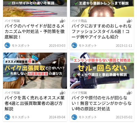
バイク知識
0
バイク用品
0
バイクのハイサイドが起きるメ
バイクにおすすめのおしゃれな
カニズムや対処法・予防策を徹
ファッションスタイル6選！コ
底解説！
ーデ例やアイテムも紹介
モトスポット
2025-03-03
モトスポット
2023-11-11
バイク知識
0
バイク知識
0
バイクを高く売れるオススメ業
バイクや原付のセルが回らな
者4選と出張買取業者の選び方
い！無音でエンジンがかからな
解説
い時の原因と対処法
モトスポット
2024-09-04
モトスポット
2023-05-02