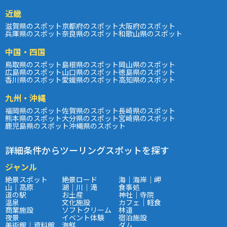
近畿
滋賀県のスポット
京都府のスポット
大阪府のスポット
兵庫県のスポット
奈良県のスポット
和歌山県のスポット
中国・四国
鳥取県のスポット
島根県のスポット
岡山県のスポット
広島県のスポット
山口県のスポット
徳島県のスポット
香川県のスポット
愛媛県のスポット
高知県のスポット
九州・沖縄
福岡県のスポット
佐賀県のスポット
長崎県のスポット
熊本県のスポット
大分県のスポット
宮崎県のスポット
鹿児島県のスポット
沖縄県のスポット
詳細条件からツーリングスポットを探す
ジャンル
絶景スポット
絶景ロード
海｜海岸｜岬
山｜高原
湖｜川｜滝
食事処
道の駅
お土産
神社｜寺院
温泉
文化施設
カフェ｜軽食
商業施設
ソフトクリーム
林道
夜景
イベント体験
宿泊施設
美術館｜資料館
海鮮
ダム