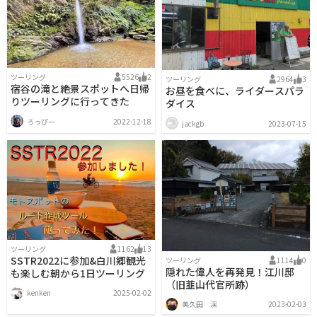
ツーリング
5526
2
ツーリング
2964
3
宿谷の滝と絶景スポットへ日帰
お昼を食べに、ライダースパラ
りツーリングに行ってきた
ダイス
ろっぴー
2022-12-18
jackgb
2023-07-15
ツーリング
1162
13
SSTR2022に参加&白川郷観光
ツーリング
1114
0
隠れた偉人を再発見！江川邸
も楽しむ朝から1日ツーリング
（旧韮山代官所跡）
kenken
2025-02-02
美久田 渓
2023-02-03