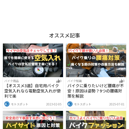
オススメ記事
バイク用品
0
バイク知識
0
【オススメ3選】自宅用バイク
バイクに乗りたいけど腰痛が不
空気入れなら電動空気入れが便
安！原因は姿勢？9つの腰痛対
利で楽
策を解説
モトスポット
2023-02-05
モトスポット
2025-07-01