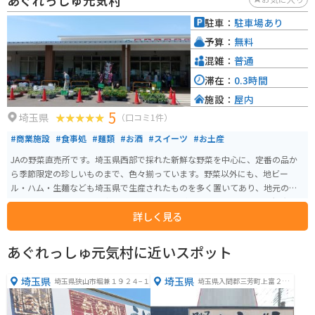
あぐれっしゅ元気村
駐車：
駐車場あり
予算：
無料
混雑：
普通
滞在：
0.3時間
施設：
屋内
5
埼玉県
（口コミ1件）
#商業施設
#食事処
#麺類
#お酒
#スイーツ
#お土産
JAの野菜直売所です。埼玉県西部で採れた新鮮な野菜を中心に、定番の品か
ら季節限定の珍しいものまで、色々揃っています。野菜以外にも、地ビー
ル・ハム・生麵なども埼玉県で生産されたものを多く置いてあり、地元の人
はスーパーマーケット感覚で利用していますが、市外から来てみると観光の
詳しく見る
ように楽しめます。
あぐれっしゅ元気村に近いスポット
埼玉県
埼玉県
埼玉県狭山市堀兼１９２４−１
埼玉県入間郡三芳町上富２０
８２−５