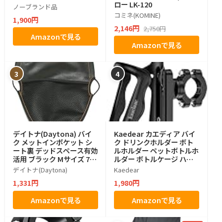
ロー LK-120
ノーブランド品
コミネ(KOMINE)
1,900円
2,146円
2,750円
Amazonで見る
Amazonで見る
3
4
デイトナ(Daytona) バイ
Kaedear カエディア バイ
ク メットインポケット シ
ク ドリンクホルダー ボト
ート裏 デッドスペース有効
ルホルダー ペットボトルホ
活用 ブラック Mサイズ 770
ルダー ボトルケージ ハン
08
ドル バー KDR-M21 (ブラ
デイトナ(Daytona)
Kaedear
ック)
1,331円
1,980円
Amazonで見る
Amazonで見る