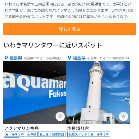
いわき市小名浜の三崎公園内にある、高さ約60mの展望台です。太平洋とい
わき市街が、360℃の雄大なパノラマとして眼下に広がります。いわきを代表
する観光＆絶景スポットです。三崎公園内には駐車場がたくさんありますの
で、駐車場所には困りません。入場料が大人330円必要なこと、16:30で入場
詳しく見る
締め切りとなること、毎月第3火曜日は休館であることには要注意です。
いわきマリンタワーに近いスポット
福島県
福島県
福島県いわき市小名浜辰巳町
福島県いわき市平薄磯宿崎３4
５０
アクアマリン福島
塩屋埼灯台
海｜海岸｜岬
食事処
お土産
商業施設
絶景スポット
海｜海岸｜岬