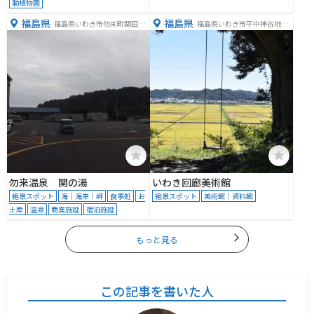
動植物園
福島県
福島県
福島県いわき市勿来町関田須
福島県いわき市平中神谷地曾
賀１−４
作７
勿来温泉 関の湯
いわき回廊美術館
絶景スポット
海｜海岸｜岬
食事処
お
絶景スポット
美術館｜資料館
土産
温泉
商業施設
宿泊施設
もっと見る
この記事を書いた人