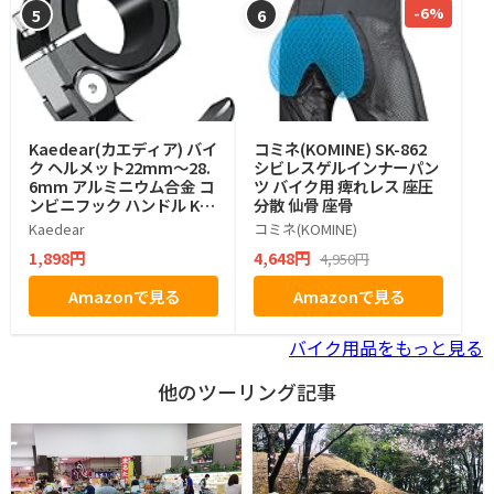
-6%
5
6
Kaedear(カエディア) バイ
コミネ(KOMINE) SK-862
ク ヘルメット22mm～28.
シビレスゲルインナーパン
6mm アルミニウム合金 コ
ツ バイク用 痺れレス 座圧
ンビニフック ハンドル KD
分散 仙骨 座骨
R-RF2 (リングタイプ)
Kaedear
コミネ(KOMINE)
1,898円
4,648円
4,950円
Amazonで見る
Amazonで見る
バイク用品をもっと見る
他のツーリング記事