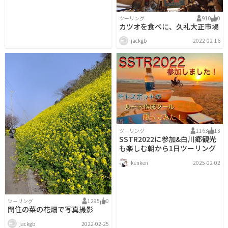
ツーリング
910
0
カツオを食べに、久礼大正市場
jackgb
2022-02-16
ツーリング
1163
13
SSTR2022に参加&白川郷観光
も楽しむ朝から1日ツーリング
kenken
2025-02-02
ツーリング
1295
0
閏住の菜の花畑で写真撮影
jackgb
2022-02-25