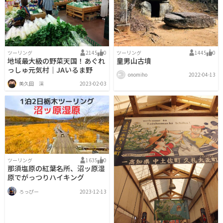
ツーリング
2145
0
ツーリング
1445
0
地域最大級の野菜天国！あぐれ
童男山古墳
っしゅ元気村｜JAいるま野
onomiho
2022-04-13
美久田 渓
2023-02-03
ツーリング
1635
0
那須塩原の紅葉名所、沼ッ原湿
原でがっつりハイキング
ろっぴー
2023-12-13