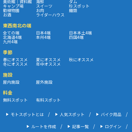
美術館｜資料館
海鮮
ダム
キャンプ場
スイーツ
珍スポット
動植物園
お肉
麺類
お酒
ライダーハウス
東西南北の端
全ての端
日本4端
日本本土4端
北海道4端
本州4端
四国4端
九州4端
季節
春にオススメ
夏にオススメ
秋にオススメ
冬にオススメ
年中オススメ
施設
屋内施設
屋外施設
料金
無料スポット
有料スポット
モトスポットとは
人気スポット
バイク用品
ルートを作成
記事一覧
ログイン