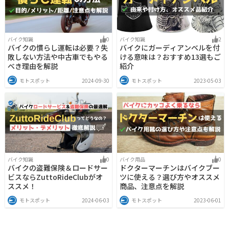
バイク知識
0
バイク知識
2
バイクの慣らし運転は必要？失
バイクにガーディアンベルを付
敗しない方法や中古車でもやる
ける意味は？おすすめ13選もご
べき理由を解説
紹介
モトスポット
2024-09-30
モトスポット
2023-05-03
バイク知識
0
バイク用品
0
バイクの盗難保険＆ロードサー
ドクターマーチンはバイクブー
ビスならZuttoRideClubがオ
ツに使える？選び方やオススメ
ススメ！
商品、注意点を解説
モトスポット
2024-06-03
モトスポット
2023-06-01