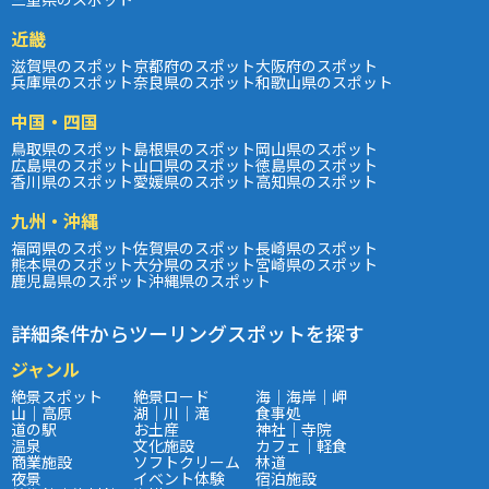
近畿
滋賀県のスポット
京都府のスポット
大阪府のスポット
兵庫県のスポット
奈良県のスポット
和歌山県のスポット
中国・四国
鳥取県のスポット
島根県のスポット
岡山県のスポット
広島県のスポット
山口県のスポット
徳島県のスポット
香川県のスポット
愛媛県のスポット
高知県のスポット
九州・沖縄
福岡県のスポット
佐賀県のスポット
長崎県のスポット
熊本県のスポット
大分県のスポット
宮崎県のスポット
鹿児島県のスポット
沖縄県のスポット
詳細条件からツーリングスポットを探す
ジャンル
絶景スポット
絶景ロード
海｜海岸｜岬
山｜高原
湖｜川｜滝
食事処
道の駅
お土産
神社｜寺院
温泉
文化施設
カフェ｜軽食
商業施設
ソフトクリーム
林道
夜景
イベント体験
宿泊施設