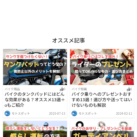
オススメ記事
バイク用品
0
バイク知識
1
バイクのタンクパッドにはどん
バイク乗りへのプレゼントおす
な効果がある？オススメ13選＋
すめ13選！選び方や送ってはい
αもご紹介
けないものも解説
モトスポット
2025-07-15
モトスポット
2024-02-11