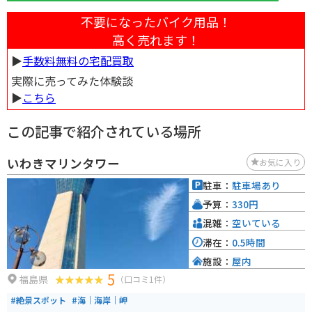
不要になったバイク用品！
高く売れます！
▶︎
手数料無料の宅配買取
実際に売ってみた体験談
▶︎
こちら
この記事で紹介されている場所
いわきマリンタワー
お気に入り
駐車：
駐車場あり
予算：
330円
混雑：
空いている
滞在：
0.5時間
施設：
屋内
5
福島県
（口コミ1件）
#絶景スポット
#海｜海岸｜岬