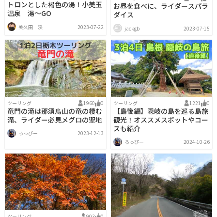
トロンとした褐色の湯！小美玉
お昼を食べに、ライダースパラ
温泉 湯～GO
ダイス
美久田 渓
2023-07-22
jackgb
2023-07-15
ツーリング
1960
0
ツーリング
1221
0
竜門の滝は那須烏山の竜の棲む
【島後編】隠岐の島を巡る島旅
滝、ライダー必見メグロの聖地
観光！オススメスポットやコー
スも紹介
ろっぴー
2023-12-13
ろっぴー
2024-10-26
ツーリング
903
0