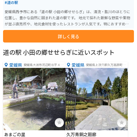
#道の駅
愛媛県西予市にある「道の駅 小田の郷せせらぎ」は、清流・肱川のほとりに
位置し、豊かな自然に囲まれた道の駅です。 地元で採れた新鮮な野菜や果物
が並ぶ直売所や、地元食材を使ったレストランが人気です。特におすすめ
は、西予市名産の猪肉を使った「猪肉うどん」や「猪肉そば」。 また、道の
詳しく見る
駅のすぐそばを流れる肱川では、カヌーや釣りを楽しむことができます。穏
やかな流れなので、初心者でも安心して楽しめます。周辺には温泉施設もあ
るので、ゆったりと過ごしたい方にもおすすめです。 バイクで訪れる際は、
道の駅 小田の郷せせらぎに近いスポット
道の駅から仁田峠に向かうワインディングロードがおすすめです。道の駅に
は、バイクスタンドや休憩スペースも用意されているので、ツーリングの拠
愛媛県
愛媛県
愛媛県大洲市河辺町北平４２
愛媛県上浮穴郡久万高原町東
点としても最適です。
９３
明神乙343-1 久万カントリー
クラブ内
あまごの里
久万青銅之廻廊