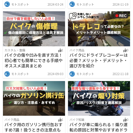
モトスポット
2024-03-24
モトスポット
2024-11-19
カスタム・整備
1
バイク用品
0
バイクの傷や凹みを直す方法！
バイクにドライブレコーダーは
初心者でも簡単にできる手順や
必要？メリット・デメリット・
オススメ道具まとめ
選び方を紹介
モトスポット
2024-09-03
モトスポット
2022-11-18
バイク用品
1
バイク知識
0
バイク用のガソリン携行缶おす
バイクが車に煽られる！煽り運
すめ7選！扱うときの注意点も
転の原因と対策やおすすめドラ