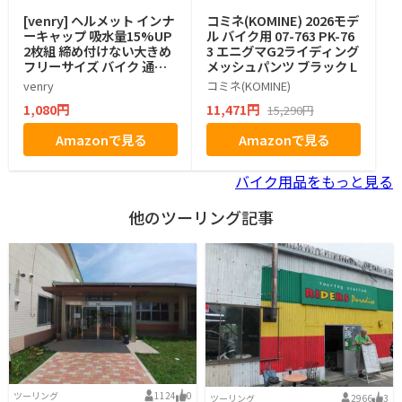
[venry] ヘルメット インナ
コミネ(KOMINE) 2026モデ
ーキャップ 吸水量15%UP
ル バイク用 07-763 PK-76
2枚組 締め付けない大きめ
3 エニグマG2ライディング
フリーサイズ バイク 通気
メッシュパンツ ブラック L
性
venry
コミネ(KOMINE)
1,080円
11,471円
15,290円
Amazonで見る
Amazonで見る
バイク用品をもっと見る
他のツーリング記事
ツーリング
1124
0
ツーリング
2966
3