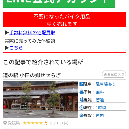
不要になったバイク用品！
高く売れます！
▶︎
手数料無料の宅配買取
実際に売ってみた体験談
▶︎
こちら
この記事で紹介されている場所
道の駅 小田の郷せせらぎ
お気に入り
駐車：
駐車場あり
予算：
無料
混雑：
普通
滞在：
1時間
施設：
屋内
5
愛媛県
（口コミ1件）