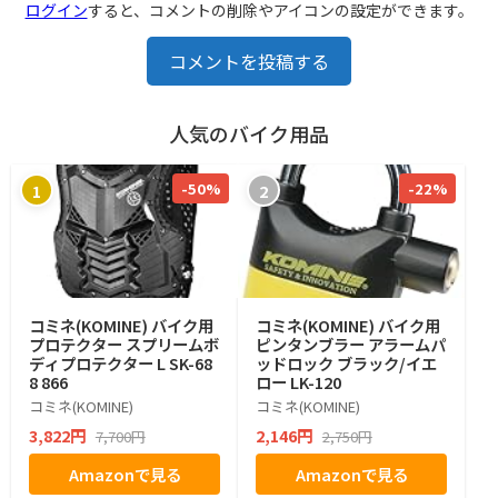
ログイン
すると、コメントの削除やアイコンの設定ができます。
コメントを投稿する
人気のバイク用品
-50%
-22%
1
2
コミネ(KOMINE) バイク用
コミネ(KOMINE) バイク用
プロテクター スプリームボ
ピンタンブラー アラームパ
ディプロテクター L SK-68
ッドロック ブラック/イエ
8 866
ロー LK-120
コミネ(KOMINE)
コミネ(KOMINE)
3,822円
2,146円
7,700円
2,750円
Amazonで見る
Amazonで見る