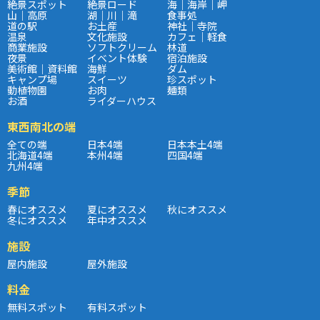
絶景スポット
絶景ロード
海｜海岸｜岬
山｜高原
湖｜川｜滝
食事処
道の駅
お土産
神社｜寺院
温泉
文化施設
カフェ｜軽食
商業施設
ソフトクリーム
林道
夜景
イベント体験
宿泊施設
美術館｜資料館
海鮮
ダム
キャンプ場
スイーツ
珍スポット
動植物園
お肉
麺類
お酒
ライダーハウス
東西南北の端
全ての端
日本4端
日本本土4端
北海道4端
本州4端
四国4端
九州4端
季節
春にオススメ
夏にオススメ
秋にオススメ
冬にオススメ
年中オススメ
施設
屋内施設
屋外施設
料金
無料スポット
有料スポット