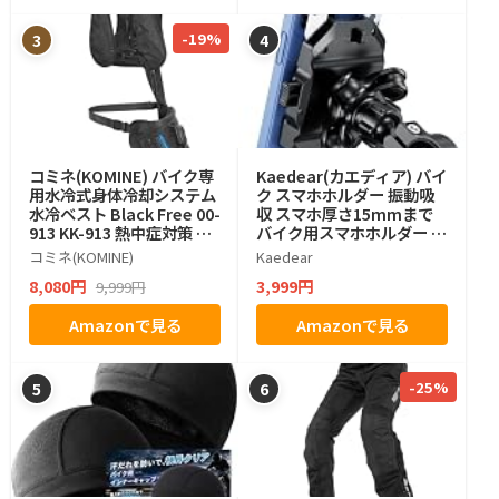
-19%
3
4
コミネ(KOMINE) バイク専
Kaedear(カエディア) バイ
用水冷式身体冷却システム
ク スマホホルダー 振動吸
水冷ベスト Black Free 00-
収 スマホ厚さ15mmまで
913 KK-913 熱中症対策 冷
バイク用スマホホルダー ハ
却グッズ 暑さ対策
ンドル KDR-M11CPJ-BK
コミネ(KOMINE)
Kaedear
8,080円
3,999円
9,999円
Amazonで見る
Amazonで見る
-25%
5
6