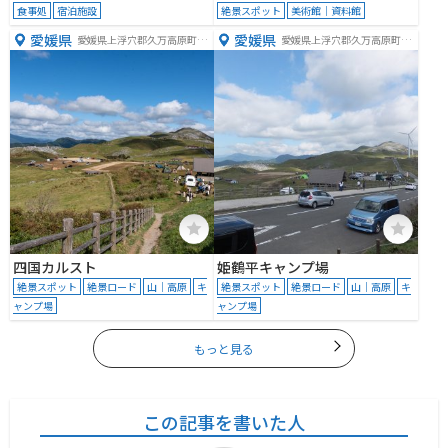
食事処
宿泊施設
絶景スポット
美術館｜資料館
愛媛県
愛媛県
愛媛県上浮穴郡久万高原町西
愛媛県上浮穴郡久万高原町西
谷
谷姫鶴平８１０９
四国カルスト
姫鶴平キャンプ場
絶景スポット
絶景ロード
山｜高原
キ
絶景スポット
絶景ロード
山｜高原
キ
ャンプ場
ャンプ場
もっと見る
この記事を書いた人