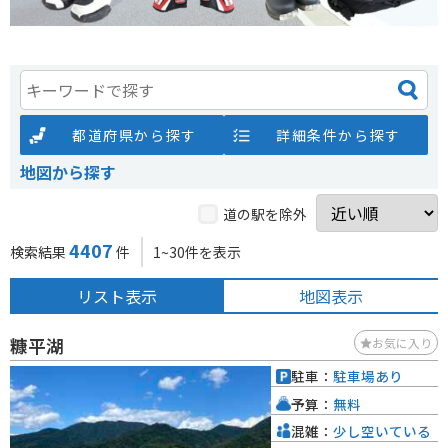
都道府県から探す
詳細条件から探す
地図から探す
道の駅を除外
4407
検索結果
件
1~30件を表示
リスト表示
地図表示
糠平湖
お気に入り
駐車：
駐車場あり
予算：
無料
混雑：
少し空いている