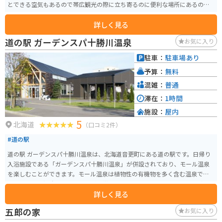
とできる空気もあるので帯広観光の際に立ち寄るのに便利な場所にあるので
オススメです。
詳しく見る
道の駅 ガーデンスパ十勝川温泉
お気に入り
駐車：
駐車場あり
予算：
無料
混雑：
普通
滞在：
1時間
施設：
屋内
5
北海道
（口コミ2件）
#道の駅
道の駅 ガーデンスパ十勝川温泉は、北海道音更町にある道の駅です。日帰り
入浴施設である「ガーデンスパ十勝川温泉」が併設されており、モール温泉
を楽しむことができます。モール温泉は植物性の有機物を多く含む温泉で、
肌に滑らかで湯冷めしにくいのが特徴です。 道の駅には、地元の農産物直売
詳しく見る
所やレストランもあり、十勝地方の特産品を味わうことができます。特に、
十勝産の小麦を使ったパンやスイーツはおすすめです。バイクで訪れる際
五郎の家
お気に入り
は、広々とした駐車場があるので安心です。周辺には、広大な畑が広がり、