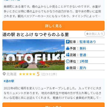
美瑛町にある滝です。橋の上からしか見ることができないのですが、水量が
多いときには特に橋の上からでもかなりの迫力があり、音や水の勢いに圧倒
されます。観光バスツアーのコースにもなっており、タイミングによっては
混雑しますが、美瑛付近に来たら一度は見たいスポットです。
詳しく見る
道の駅 おとふけ なつぞらのふる里
お気に入り
駐車：
駐車場あり
予算：
無料
混雑：
普通
滞在：
1時間
施設：
屋内
5
北海道
（口コミ1件）
#道の駅
2022年4月に場所を変えリニューアルオープンしました。 入ってすぐに大き
なモニュメントがあります。 地元の高校生や地域の方が手入れ等しているき
れいな花壇と共に出迎えてくれます。 軽食だけではなく食事処が充実してい
て、十勝管内のお店も多数出店しています。 道の駅ならではの地元で採れた