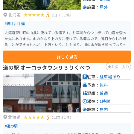
施設：
屋外
5
北海道
（口コミ1件）
#湖｜川｜滝
北海道東川町の山奥に流れている滝です。駐車場から少し歩いて山道を登っ
た先にあります。山のかなり上の方に流れている滝なので、遠目からしか見
ることができませんが、上流ということもあり、川の水が透き通っており、
他では見ることができない美しさがあります。
詳しく見る
道の駅 オーロラタウン９３りくべつ
お気に入り
駐車：
駐車場あり
予算：
無料
混雑：
普通
滞在：
1時間
施設：
屋内
5
北海道
（口コミ1件）
#道の駅