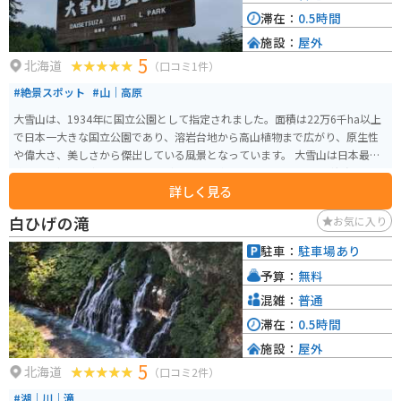
滞在：
0.5時間
施設：
屋外
5
北海道
（口コミ1件）
#絶景スポット
#山｜高原
大雪山は、1934年に国立公園として指定されました。面積は22万6千ha以上
で日本一大きな国立公園であり、溶岩台地から高山植物まで広がり、原生性
や偉大さ、美しさから傑出している風景となっています。 大雪山は日本最高
峰である旭岳を中心に、2,000m級の山々が連なっています。高い緯度によ
詳しく見る
り、日本一早い紅葉が観賞できます。山麓には豊富な温泉があり、多くの登
山・トレッキングコースも整備されています。 大雪山は広大な山岳風景、花
白ひげの滝
お気に入り
畑、紅葉などが魅力です。ロープウェイがあり雄大な山の景色を楽しむこと
ができます。
駐車：
駐車場あり
予算：
無料
混雑：
普通
滞在：
0.5時間
施設：
屋外
5
北海道
（口コミ2件）
#湖｜川｜滝