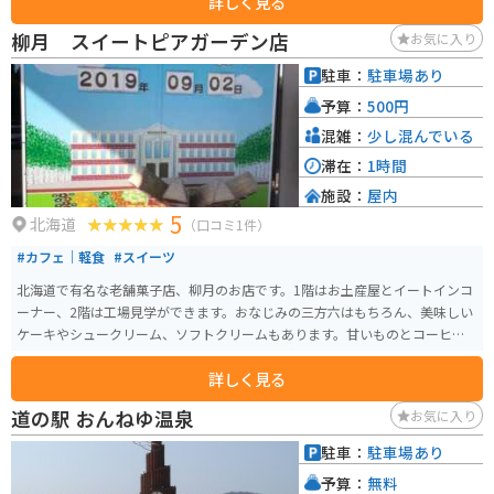
詳しく見る
野菜や花などの農畜産物を販売しています。 遊具などが置かれたキッズコー
ナーがあるため、ドライブに疲れた子どもたちも気晴らしできそうです。 敷
柳月 スイートピアガーデン店
お気に入り
地内には、ドラマ「なつぞら」の再現エリアがあり、世界観そのままで、ド
ラマの中に入った気分になれます。 高速道路のICから近いため、アクセスの
駐車：
駐車場あり
しやすさはバッチリです。
予算：
500円
混雑：
少し混んでいる
滞在：
1時間
施設：
屋内
5
北海道
（口コミ1件）
#カフェ｜軽食
#スイーツ
北海道で有名な老舗菓子店、柳月のお店です。1階はお土産屋とイートインコ
ーナー、2階は工場見学ができます。おなじみの三方六はもちろん、美味しい
ケーキやシュークリーム、ソフトクリームもあります。甘いものとコーヒー
で、イートインコーナーでゆっくり休むことができますよ。お土産屋もたく
詳しく見る
さん品があって楽しいです。
道の駅 おんねゆ温泉
お気に入り
駐車：
駐車場あり
予算：
無料