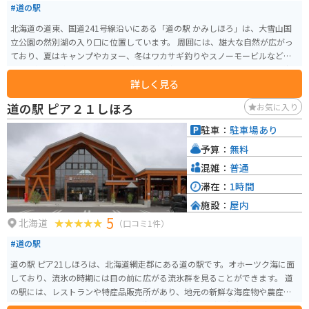
#道の駅
北海道の道東、国道241号線沿いにある「道の駅 かみしほろ」は、大雪山国
立公園の然別湖の入り口に位置しています。 周囲には、雄大な自然が広がっ
ており、夏はキャンプやカヌー、冬はワカサギ釣りやスノーモービルなど、
四季を通して楽しめるアクティビティが豊富です。 道の駅には、地元産の新
詳しく見る
鮮な野菜や山菜、きのこなどが販売されているほか、レストランでは、鹿肉
を使用した「エゾシカ丼」や「エゾシカカレー」などが人気です。 また、然
道の駅 ピア２１しほろ
お気に入り
別湖で獲れたワカサギを使った「ワカサギ天丼」もおすすめです。 バイクで
訪れる際は、然別湖畔を一周する道路が絶景なので、ぜひ走ってみてくださ
駐車：
駐車場あり
い。 ただし、ヒグマが出没する可能性があるので、注意が必要です。 【おす
予算：
無料
すめポイント】 * 然別湖の自然を満喫できる * 新鮮な地元産の食材が手に入
る * エゾシカ料理やワカサギ料理が楽しめる
混雑：
普通
滞在：
1時間
施設：
屋内
5
北海道
（口コミ1件）
#道の駅
道の駅 ピア21しほろは、北海道網走郡にある道の駅です。オホーツク海に面
しており、流氷の時期には目の前に広がる流氷群を見ることができます。 道
の駅には、レストランや特産品販売所があり、地元の新鮮な海産物や農産物
を味わえます。お土産にぴったりの海産物の加工品なども充実しています。