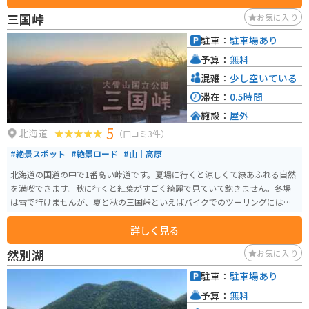
三国峠
お気に入り
駐車：
駐車場あり
予算：
無料
混雑：
少し空いている
滞在：
0.5時間
施設：
屋外
5
北海道
（口コミ3件）
#絶景スポット
#絶景ロード
#山｜高原
北海道の国道の中で1番高い峠道です。夏場に行くと涼しくて緑あふれる自然
を満喫できます。秋に行くと紅葉がすごく綺麗で見ていて飽きません。冬場
は雪で行けませんが、夏と秋の三国峠といえばバイクでのツーリングには欠
かせない場所です。 晴れている日にこの峠から見渡す景色は十勝を一望でき
詳しく見る
るほど絶景で、よくツーリング途中のバイク好きの人たちの休憩スポットに
もなっています。峠の茶屋のソフトクリームが絶品です。 携帯が圏外になる
然別湖
お気に入り
場所があるので、事故や故障には注意してください。
駐車：
駐車場あり
予算：
無料