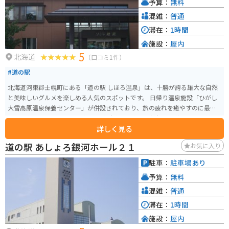
予算：
無料
辺の農園で収穫体験をするのも良いでしょう。また、羊蹄山麓には湧水地が
点在しており、美味しい水を汲むこともできます。
混雑：
普通
滞在：
1時間
施設：
屋内
5
北海道
（口コミ1件）
#道の駅
北海道河東郡士幌町にある「道の駅 しほろ温泉」は、十勝が誇る雄大な自然
と美味しいグルメを楽しめる人気のスポットです。 日帰り温泉施設「ひがし
大雪高原温泉保養センター」が併設されており、旅の疲れを癒やすのに最適
です。泉質はナトリウム-塩化物・炭酸水素塩泉で、神経痛や筋肉痛、関節痛
詳しく見る
などに効果があると言われています。露天風呂からは雄大な大雪山系の山々
を望むことができ、絶景を眺めながらゆったりと温泉を楽しむことができま
道の駅 あしょろ銀河ホール２１
お気に入り
す。 また、地元の新鮮な食材を使った料理が楽しめるレストランや、特産品
を販売するショップなども併設されています。中でも、士幌町産の牛乳を使
駐車：
駐車場あり
用したソフトクリームは濃厚な味わいで人気です。 バイクで訪れる際は、道
予算：
無料
の駅に隣接する「しほろバイク公園」を利用するのがおすすめです。広々と
した芝生広場やベンチがあり、休憩したり景色を楽しんだりできます。 士幌
混雑：
普通
町は農業が盛んな地域で、特にジャガイモや小豆、牛乳などの生産が盛んで
滞在：
1時間
す。道の駅では、これらの特産品を使った加工品やスイーツなども販売され
施設：
屋内
ているので、お土産にぴったりです。