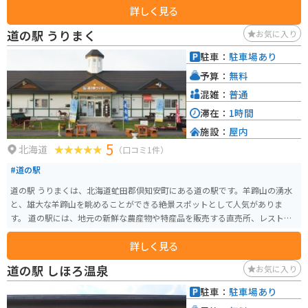
詳しく見る
バイクで訪れる際は、駐車場からオホーツク海を眺めることができます。周
辺には、濤沸湖や能取湖など、自然豊かな観光スポットが多く点在してお
道の駅 うりまく
お気に入り
り、ツーリングの拠点としてもおすすめです。 春には広大な芝生の広場にタ
ンポポが一面に咲き乱れ、夏にはオホーツク海を望むキャンプ場でゆったり
駐車：
駐車場あり
と過ごすことができます。秋には周囲の山々が紅葉で色づき、冬には流氷が押
予算：
無料
し寄せるなど、四季折々の魅力を楽しめるのも魅力です。
混雑：
普通
滞在：
1時間
施設：
屋内
5
北海道
（口コミ1件）
#道の駅
道の駅 うりまくは、北海道虻田郡倶知安町にある道の駅です。羊蹄山の湧水
と、雄大な羊蹄山を眺めることができる絶景スポットとして人気がありま
す。 道の駅には、地元の新鮮な農産物や特産品を販売する直売所、レストラ
ン、軽食コーナーなどがあります。中でも、地元産の豚肉を使ったジンギスカ
詳しく見る
ンや、羊蹄山麓で育った新鮮な野菜を使った料理がおすすめです。 バイクで
訪れる場合、駐車場も広く停めやすいので安心です。羊蹄山の周遊道路は景
道の駅 しほろ温泉
お気に入り
色も良く、ツーリングにも最適です。周辺には、ニセコやルスツリゾートな
どの観光スポットも点在しており、拠点としても便利です。 倶知安町はじゃ
駐車：
駐車場あり
がいもやアスパラガスなどの農産物が有名なので、道の駅で購入したり、周