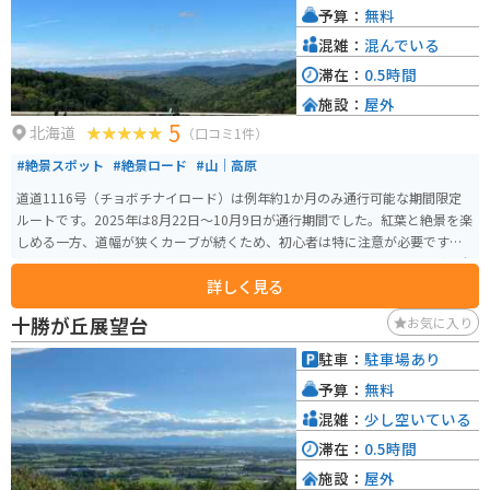
予算：
無料
金ビルケ」は、北海道観光に訪れた際にはぜひ立ち寄りたいスポットです。
混雑：
混んでいる
滞在：
0.5時間
施設：
屋外
5
北海道
（口コミ1件）
#絶景スポット
#絶景ロード
#山｜高原
道道1116号（チョボチナイロード）は例年約1か月のみ通行可能な期間限定
ルートです。2025年は8月22日～10月9日が通行期間でした。紅葉と絶景を楽
しめる一方、道幅が狭くカーブが続くため、初心者は特に注意が必要です。
紅葉の見頃は例年9月下旬〜10月上旬で、写真スポットは多数あります（安全
詳しく見る
な場所で停車して撮影を）
十勝が丘展望台
お気に入り
駐車：
駐車場あり
予算：
無料
混雑：
少し空いている
滞在：
0.5時間
施設：
屋外