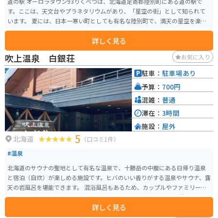
道の駅 オーロラタウン93りくべつは、北海道足寄郡陸別町にある道の駅で
す。ここは、天文台やプラネタリウムがあり、「星空の街」として知られて
います。 夏には、日本一寒い町としても有名な陸別町で、満天の星空を楽し
むことができます。また、冬には、運が良ければオーロラを見ることができ
詳しく見る
るかもしれません。 道の駅には、地元産の農産物や特産品を販売するショッ
プや、レストランがあります。バイクで訪れる場合は、駐車場も広々として
吹上温泉 白銀荘
お気に入り
いるので安心です。 陸別町の特産品としては、チーズやヨーグルトなどの乳
製品、じゃがいもを使ったお菓子などが人気です。道の駅で購入したり、地
駐車：
駐車場あり
元のお店で味わってみてください。 周辺には、銀河の森天文台やりくべつ宇
予算：
700円
宙地球科学館など、星空や宇宙に関する施設があります。自然豊かな環境の中
で、雄大な景色を楽しむのもおすすめです。
混雑：
普通
滞在：
3時間
施設：
屋外
5
北海道
（口コミ1件）
#温泉
北海道のサウナの聖地として有名な温泉で、十勝岳の中腹にある日帰り温泉
と宿泊（自炊）が楽しめる施設です。ヒバのいい香りがする温泉やサウナ、露
天の岩風呂を堪能できます。 混浴風呂もあるため、カップルやファミリーで
訪れるなど、どの客層でも楽しむことができます。2階部分に、休憩どころ・
詳しく見る
自販機（ドリンクや軽食）もあり、湯上り後もゆっくり休息をとれるのも魅
力の一つです。