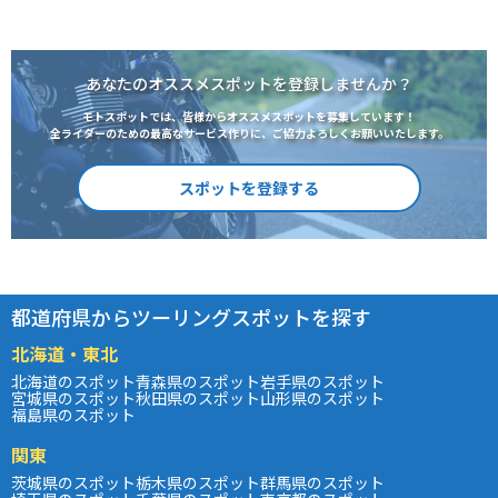
あなたのオススメスポットを登録しませんか？
モトスポットでは、皆様からオススメスポットを募集しています！
全ライダーのための最高なサービス作りに、ご協力よろしくお願いいたします。
スポットを登録する
都道府県からツーリングスポットを探す
北海道・東北
北海道のスポット
青森県のスポット
岩手県のスポット
宮城県のスポット
秋田県のスポット
山形県のスポット
福島県のスポット
関東
茨城県のスポット
栃木県のスポット
群馬県のスポット