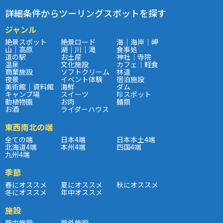
詳細条件からツーリングスポットを探す
ジャンル
絶景スポット
絶景ロード
海｜海岸｜岬
山｜高原
湖｜川｜滝
食事処
道の駅
お土産
神社｜寺院
温泉
文化施設
カフェ｜軽食
商業施設
ソフトクリーム
林道
夜景
イベント体験
宿泊施設
美術館｜資料館
海鮮
ダム
キャンプ場
スイーツ
珍スポット
動植物園
お肉
麺類
お酒
ライダーハウス
東西南北の端
全ての端
日本4端
日本本土4端
北海道4端
本州4端
四国4端
九州4端
季節
春にオススメ
夏にオススメ
秋にオススメ
冬にオススメ
年中オススメ
施設
屋内施設
屋外施設