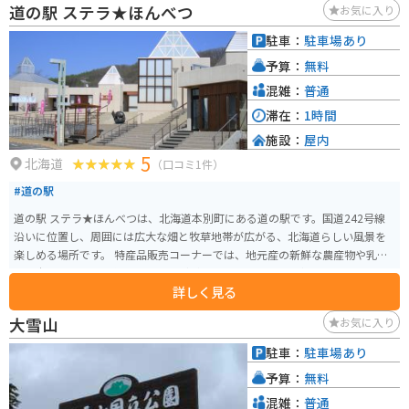
道の駅 ステラ★ほんべつ
お気に入り
駐車：
駐車場あり
予算：
無料
混雑：
普通
滞在：
1時間
施設：
屋内
5
北海道
（口コミ1件）
#道の駅
道の駅 ステラ★ほんべつは、北海道本別町にある道の駅です。国道242号線
沿いに位置し、周囲には広大な畑と牧草地帯が広がる、北海道らしい風景を
楽しめる場所です。 特産品販売コーナーでは、地元産の新鮮な農産物や乳製
品、本別産の小麦を使ったパンなどが販売されています。中でもおすすめ
詳しく見る
は、本別町産のブランド豚「ほっちゃれ豚」を使った加工品です。 レストラ
ンでは、地元食材をふんだんに使った料理を楽しむことができます。特に、
大雪山
お気に入り
ほっちゃれ豚を使ったメニューが人気です。 バイクツーリングでの利用にも
適しており、広々とした駐車場が完備されています。また、道の駅には、情
駐車：
駐車場あり
報コーナーや休憩スペースも併設されているので、ツーリングの休憩場所と
予算：
無料
しても最適です。道の駅周辺には、パークゴルフ場や温泉施設などもあり、
観光拠点としても便利です。
混雑：
普通