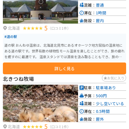
混雑：
普通
滞在：
1時間
施設：
屋内
5
北海道
（口コミ1件）
#道の駅
道の駅 おんねゆ温泉は、北海道北見市にあるオホーツク地方屈指の温泉地に
ある道の駅です。世界有数の植物性モール温泉を楽しむことができ、旅の疲れ
を癒すのに最適です。 温泉スタンドでは源泉を汲み取ることもでき、旅の思
い出に購入していくのも良いでしょう。また、地元産の農産物や、ここでし
詳しく見る
か味わえないソフトクリームなども販売しており、休憩がてら立ち寄るのに
ぴったりです。 バイクで訪れる場合、駐車場も広く停めやすいので安心で
北きつね牧場
お気に入り
す。周辺には、北きつね牧場や温根湯温泉など観光スポットも点在してお
り、ツーリングの拠点としてもおすすめです。
駐車：
駐車場あり
予算：
500円
混雑：
少し空いている
滞在：
0.5時間
施設：
屋外
5
北海道
（口コミ1件）