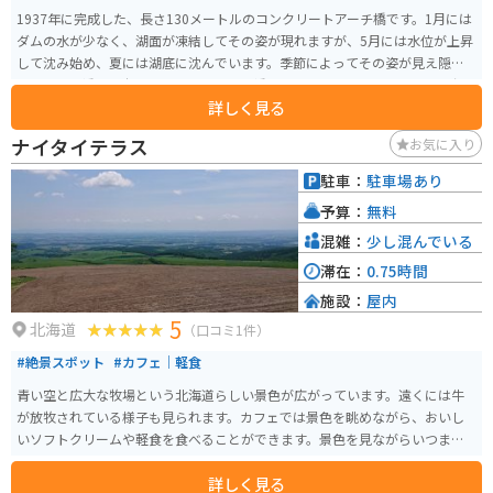
1937年に完成した、長さ130メートルのコンクリートアーチ橋です。1月には
ダムの水が少なく、湖面が凍結してその姿が現れますが、5月には水位が上昇
して沈み始め、夏には湖底に沈んでいます。季節によってその姿が見え隠れ
するアーチ橋は日本でここだけで「幻の橋」と呼ばれています。 ぬかびら源
詳しく見る
泉郷周辺に点在する旧国鉄士幌線コンクリートアーチ橋梁グループの中で
も、特に代表的なものとして知られています。 夏季は、タウシュベツ川橋梁
ナイタイテラス
お気に入り
までの林道は許可車両以外の通行が禁止されています。見学方法としては、
以下の方法があります。 ・ぬかびら源泉郷から旭川方面に8キロ進んだ地点に
駐車：
駐車場あり
あるタウシュベツ展望台から眺める ・NPO法人ひがし大雪自然ガイドセンタ
予算：
無料
ーの有料ツアーを利用する ・道の駅かみしほろで林道ゲートの鍵を借りて、
自家用車で行く 冬季間は林道に除雪が入らないため、有料ツアー以外で立ち
混雑：
少し混んでいる
入りができません。
滞在：
0.75時間
施設：
屋内
5
北海道
（口コミ1件）
#絶景スポット
#カフェ｜軽食
青い空と広大な牧場という北海道らしい景色が広がっています。遠くには牛
が放牧されている様子も見られます。カフェでは景色を眺めながら、おいし
いソフトクリームや軽食を食べることができます。景色を見ながらいつまで
もぼーっとしていられます。
詳しく見る