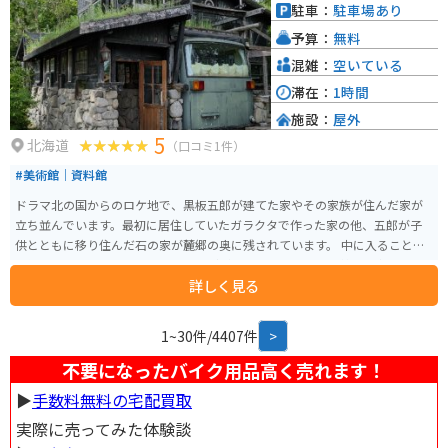
北海道らしい風景を楽しむことができます。また、道の駅から少し足を延ば
駐車：
駐車場あり
せば、然別湖やナイタイ高原牧場など、自然豊かな観光スポットも点在して
予算：
無料
います。
混雑：
空いている
滞在：
1時間
施設：
屋外
5
北海道
（口コミ1件）
#美術館｜資料館
ドラマ北の国からのロケ地で、黒板五郎が建てた家やその家族が住んだ家が
立ち並んでいます。最初に居住していたガラクタで作った家の他、五郎が子
供とともに移り住んだ石の家が麓郷の奥に残されています。 中に入ることも
可能で、汚さないようにスリッパなどが置かれており、履き替えて中を探索
詳しく見る
できます。昭和時代の茶箪笥やテレビ、石炭ストーブなど、懐かしい家具もそ
のままに展示されていて今の便利な生活からかけ離れた昔の時代にタイムス
リップした気分になる場所です。
1~30件/4407件
>
不要になったバイク用品高く売れます！
▶︎
手数料無料の宅配買取
実際に売ってみた体験談