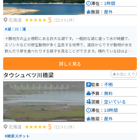
滞在：
1時間
施設：
屋外
5
北海道
（口コミ1件）
#湖｜川｜滝
十勝地方の上士幌町にある巨大な湖です。一般的な湖と違って水が綺麗で、
エゾシカなどの野生動物が多く生息する地帯で、遠目からですが動物が水を
飲んだり草を食べたりする様子を見ることができます。晴れている日はより
一層水の色と空の色が素晴らしく映るので写真映え間違いないスポットにな
詳しく見る
っています。
タウシュベツ川橋梁
お気に入り
駐車：
不明
予算：
無料
混雑：
空いている
滞在：
10時間
施設：
屋外
5
北海道
（口コミ1件）
#絶景スポット