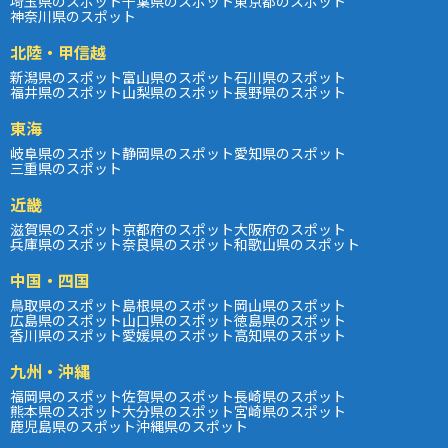
埼玉県のスポット
千葉県のスポット
東京都のスポット
神奈川県のスポット
北陸・甲信越
新潟県のスポット
富山県のスポット
石川県のスポット
福井県のスポット
山梨県のスポット
長野県のスポット
東海
岐阜県のスポット
静岡県のスポット
愛知県のスポット
三重県のスポット
近畿
滋賀県のスポット
京都府のスポット
大阪府のスポット
兵庫県のスポット
奈良県のスポット
和歌山県のスポット
中国・四国
鳥取県のスポット
島根県のスポット
岡山県のスポット
広島県のスポット
山口県のスポット
徳島県のスポット
香川県のスポット
愛媛県のスポット
高知県のスポット
九州・沖縄
福岡県のスポット
佐賀県のスポット
長崎県のスポット
熊本県のスポット
大分県のスポット
宮崎県のスポット
鹿児島県のスポット
沖縄県のスポット