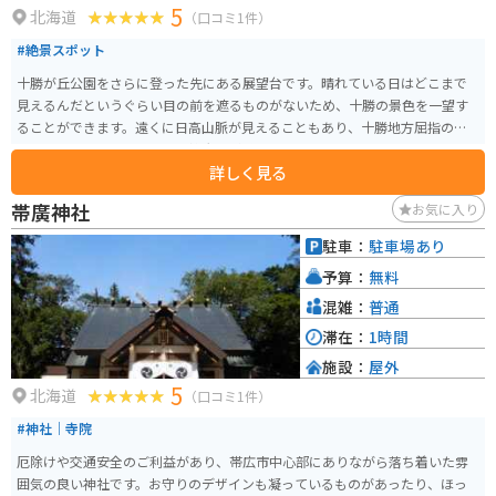
5
北海道
（口コミ1件）
#絶景スポット
十勝が丘公園をさらに登った先にある展望台です。晴れている日はどこまで
見えるんだというぐらい目の前を遮るものがないため、十勝の景色を一望す
ることができます。遠くに日高山脈が見えることもあり、十勝地方屈指の絶
景スポットになっています。雄大さが感じられるスポットです。
詳しく見る
帯廣神社
お気に入り
駐車：
駐車場あり
予算：
無料
混雑：
普通
滞在：
1時間
施設：
屋外
5
北海道
（口コミ1件）
#神社｜寺院
厄除けや交通安全のご利益があり、帯広市中心部にありながら落ち着いた雰
囲気の良い神社です。お守りのデザインも凝っているものがあったり、ほっ