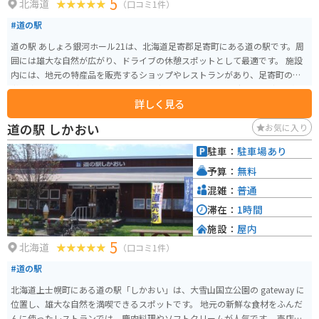
5
北海道
（口コミ1件）
#道の駅
道の駅 あしょろ銀河ホール21は、北海道足寄郡足寄町にある道の駅です。周
囲には雄大な自然が広がり、ドライブの休憩スポットとして最適です。 施設
内には、地元の特産品を販売するショップやレストランがあり、足寄町の味
覚を楽しむことができます。特に、足寄町はチーズやヨーグルトなどの乳製
詳しく見る
品が有名なので、ぜひお土産にいかがでしょう。また、レストランでは、地
元産の食材を使った料理を味わうことができます。 バイクで訪れる場合、駐
道の駅 しかおい
お気に入り
車場も広々としているので安心です。道の駅 あしょろ銀河ホール21は、雄大
な自然と地元の美味しいものに囲まれた魅力的なスポットです。ドライブや
駐車：
駐車場あり
ツーリングの途中に、ぜひ立ち寄ってみてください。
予算：
無料
混雑：
普通
滞在：
1時間
施設：
屋内
5
北海道
（口コミ1件）
#道の駅
北海道上士幌町にある道の駅「しかおい」は、大雪山国立公園の gateway に
位置し、雄大な自然を満喫できるスポットです。 地元の新鮮な食材をふんだ
んに使ったレストランでは、鹿肉料理やソフトクリームが人気です。 売店に