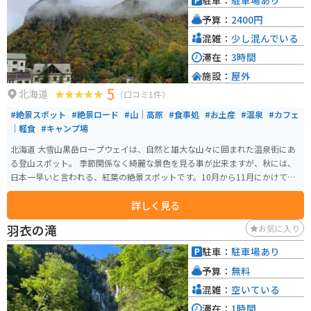
駐車：
駐車場あり
予算：
2400円
混雑：
少し混んでいる
滞在：
3時間
施設：
屋外
5
北海道
（口コミ1件）
#絶景スポット
#絶景ロード
#山｜高原
#食事処
#お土産
#温泉
#カフェ
｜軽食
#キャンプ場
北海道 大雪山黒岳ロープウェイは、自然と雄大な山々に囲まれた温泉街にあ
る登山スポット。 季節関係なく綺麗な景色を見る事が出来ますが、秋には、
日本一早いと言われる、紅葉の絶景スポットです。10月から11月にかけて最
高の景色を見ることができるのでシーズン中は登山客や紅葉狩り客でかなり
詳しく見る
混雑します。 温泉や食事も楽しめるので、普段のストレス生活のリフレッシ
ュに最高のスポットです。
羽衣の滝
お気に入り
駐車：
駐車場あり
予算：
無料
混雑：
空いている
滞在：
1時間