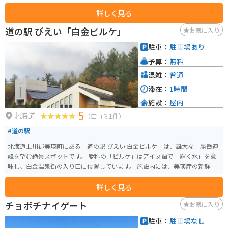
しまいますが、11月からライトアップもされるので、雪と池のコラボも見ど
詳しく見る
ころの一つです。
道の駅 びえい「白金ビルケ」
お気に入り
駐車：
駐車場あり
予算：
無料
混雑：
普通
滞在：
1時間
施設：
屋内
5
北海道
（口コミ1件）
#道の駅
北海道上川郡美瑛町にある「道の駅 びえい 白金ビルケ」は、雄大な十勝岳連
峰を望む絶景スポットです。 愛称の「ビルケ」はアイヌ語で「輝く水」を意
味し、白金温泉街の入り口に位置しています。 施設内には、美瑛産の新鮮な
野菜や牛乳を使ったソフトクリームなどが味わえるレストランや売店があ
詳しく見る
り、地元の特産品をお土産に購入できます。 また、美瑛町の観光情報コーナ
ーでは、近隣の観光スポット情報も入手できます。 雄大な自然を満喫できる
チョボチナイゲート
お気に入り
展望台もあり、ドライブの休憩だけでなく、観光拠点としても最適です。 バ
イクで訪れる場合は、駐車場も広く停めやすいので安心です。 十勝岳連峰の
駐車：
駐車場なし
絶景を眺めながら、地元グルメやショッピングを楽しめる「道の駅 びえい 白