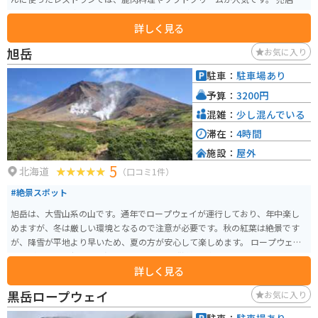
は、上士幌産の牛乳やチーズ、ヨーグルトなどの乳製品や、地元産の野菜や
詳しく見る
果物が並びます。 特に、ブランド牛「十勝ハーブ牛」を使った商品はおすす
めです。 道の駅から眺める景色は素晴らしく、晴れた日には雄大な大雪連峰
旭岳
お気に入り
を望むことができます。 周辺には、糠平湖やタウシュベツ川橋梁などの観光
スポットもあり、ドライブやツーリングの拠点としても最適です。 バイクツ
駐車：
駐車場あり
ーリングの場合、道の駅には広々とした駐車場が完備されているので安心で
予算：
3200円
す。 周辺の道路は、信号が少なく、景色も良いため、快適なツーリングを楽
しむことができます。 ただし、エゾシカなどの野生動物との遭遇には注意が
混雑：
少し混んでいる
必要です。
滞在：
4時間
施設：
屋外
5
北海道
（口コミ1件）
#絶景スポット
旭岳は、大雪山系の山です。通年でロープウェイが運行しており、年中楽し
めますが、冬は厳しい環境となるので注意が必要です。秋の紅葉は絶景です
が、降雪が平地より早いため、夏の方が安心して楽しめます。 ロープウェイ
で上がると、1時間半程度でぐるっと回れる散策路があります。山頂を眺めつ
詳しく見る
つ、火山ガスやカルデラ湖のようなものを見ることができ、とても楽しめま
す。また、本格的な登山を目指す方も登山口から登れます。
黒岳ロープウェイ
お気に入り