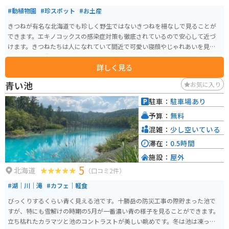
#動植物園
#珍スポット
#お土産
きつねが有名な北海道でも珍しく野生ではないきつねを柵なしで見ることが
できます。エキノコックスの感染症対策も徹底されているので安心して近づ
けます。きつねたちは人になれていて間近で可愛い寝顔やじゃれあいを見せ
てくれます。自分の手でポストカードのような写真を撮影できるのがとても
詳しく見る
魅力的です。
青い池
お気に入り
駐車：
駐車場あり
予算：
無料
混雑：
少し空いている
滞在：
0.5時間
施設：
屋外
5
北海道
（口コミ2件）
#湖｜川｜滝
#カフェ｜軽食
びっくりするくらい青く見える池です。十勝岳の防災工事の際貯まった池で
すが、特にも雪解けの時期の5月が一番濃い青の様子を見ることができます。
立ち枯れたカラマツと池のコントラストが美しい眺めです。冬は池は凍って