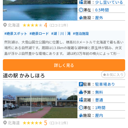
混雑：
少し空いている
滞在：
0.5時間
施設：
屋外
4
北海道
（口コミ1件）
#絶景スポット
#絶景ロード
#湖｜川｜滝
#宿泊施設
然別湖は、大雪山国立公園内に位置し、標高810メートルで北海道で最も高い
場所にある自然湖です。周囲は13.8kmの複雑な湖岸線と原生林が囲み、弁天
島が浮かぶ自然豊かな環境にあります。 湖は約3万年前の噴火によって形成さ
れ、周囲は複雑な湖岸線と9つの湾を形成しています。湖は透明度が国内有数
詳しく見る
で、天望山が湖面に映る形から「唇山」とも呼ばれ、シンボルとなっていま
す。また、生きた化石とも言われるエゾナキウサギ、ミサゴ、オジロワシ、
道の駅 かみしほろ
お気に入り
クマゲラ、アオサギなどの貴重な野生動物も生息しています。
駐車：
駐車場あり
予算：
無料
混雑：
普通
滞在：
1時間
施設：
屋内
5
北海道
（口コミ1件）