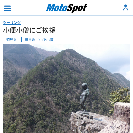
ツーリング
小便小僧にご挨拶
徳島県
祖谷渓（小便小僧）