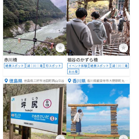
赤川橋
祖谷のかずら橋
絶景スポット
湖｜川｜滝
珍スポット
イベント体験
絶景スポット
湖｜川｜滝
お土産
徳島県
香川県
徳島県三好市池田町西山立谷
香川県観音寺市大野原町丸井
１９７４−５７