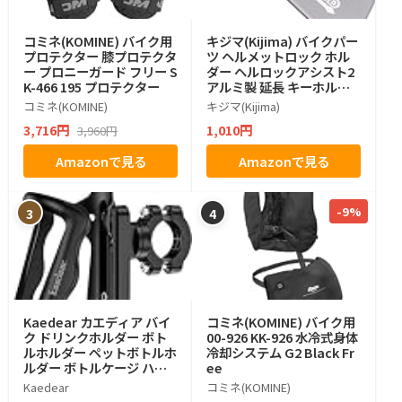
コミネ(KOMINE) バイク用
キジマ(Kijima) バイクパー
プロテクター 膝プロテクタ
ツ ヘルメットロック ホル
ー プロニーガード フリー S
ダー ヘルロックアシスト2
K-466 195 プロテクター
アルミ製 延長 キーホルダ
ー ラチェットチンストラッ
コミネ(KOMINE)
キジマ(Kijima)
プ用 ガンメタ P00033
3,716円
1,010円
3,960円
Amazonで見る
Amazonで見る
-9%
3
4
Kaedear カエディア バイ
コミネ(KOMINE) バイク用
ク ドリンクホルダー ボト
00-926 KK-926 水冷式身体
ルホルダー ペットボトルホ
冷却システム G2 Black Fr
ルダー ボトルケージ ハン
ee
ドル バー KDR-M21 (ブラ
Kaedear
コミネ(KOMINE)
ック)