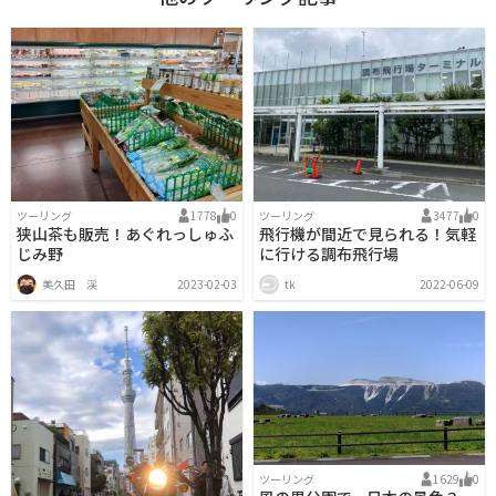
ツーリング
1778
0
ツーリング
3477
0
狭山茶も販売！あぐれっしゅふ
飛行機が間近で見られる！気軽
じみ野
に行ける調布飛行場
美久田 渓
2023-02-03
tk
2022-06-09
ツーリング
1629
0