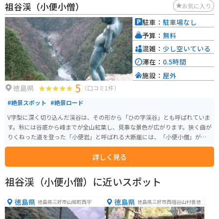
祖谷渓（小便小僧）
お気に入り
駐車：
駐車場なし
予算：
無料
混雑：
少し空いている
滞在：
0.5時間
施設：
屋外
5
徳島県
（口コミ1件）
#絶景スポット
#絶景ロード
V字型に深く切り込んだ渓谷は、その形から「ひの字渓谷」とも呼ばれていま
す。秋には谷底から峰までが全山紅葉し、見事な景色が広がります。狭く曲が
りくねった道を登った「小便岩」と呼ばれる大断崖には、「小便小僧」が立
っており、谷底まで200mの高さからの絶景スポットとなっています。
詳しく見る
祖谷渓（小便小僧）に近いスポット
徳島県
徳島県
徳島県三好市山城町西宇
徳島県三好市西祖谷山村善徳