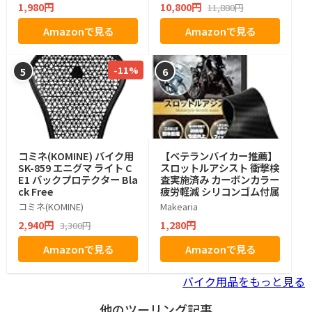
1,980円
10,800円
11,880円
Amazonで見る
Amazonで見る
-11%
5
6
コミネ(KOMINE) バイク用
【ベテランバイカー推薦】
SK-859 エニグマ ライト C
スロットルアシスト 衝撃検
E1 バックプロテクター Bla
査実施済み カーボンカラー
ck Free
疲労軽減 シリコンゴム付属
コミネ(KOMINE)
Makearia
2,940円
1,280円
3,300円
Amazonで見る
Amazonで見る
バイク用品をもっと見る
他のツーリング記事