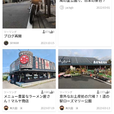
風の里公園で、日本の景色？
jackgb
2022-03-01
ツーリング
874
0
ブログ再開
SR MAM
2023-10-15
ツーリング
1641
0
ツーリング
1371
0
メニュー豊富なラーメン屋さ
意外なお土産処の穴場？！道の
ん！マルヤ商店
駅ローズマリー公園
美久田 渓
2023-07-19
美久田 渓
2023-03-13