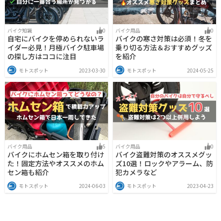
バイク知識
0
バイク用品
0
自宅にバイクを停められないラ
バイクの寒さ対策は必須！冬を
イダー必見！月極バイク駐車場
乗り切る方法＆おすすめグッズ
の探し方はココに注目
を紹介
モトスポット
2023-03-30
モトスポット
2024-05-25
バイク用品
5
バイク用品
0
バイクにホムセン箱を取り付け
バイク盗難対策のオススメグッ
た！固定方法やオススメのホム
ズ10選！ロックやアラーム、防
セン箱も紹介
犯カメラなど
モトスポット
2024-06-03
モトスポット
2023-04-23